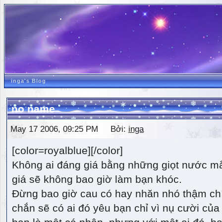
inga's Blog
no name
May 17 2006, 09:25 PM Bởi:
inga
[color=royalblue][/color]
Không ai đáng giá bằng những giọt nước m
giá sẽ không bao giờ làm bạn khóc.
Đừng bao giờ cau có hay nhăn nhó thậm ch
chắn sẽ có ai đó yêu bạn chỉ vì nụ cười của 