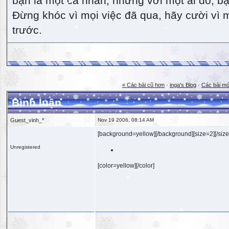
bạn là một cá nhân, nhưng với một ai đó, bạn
Đừng khóc vì mọi việc đã qua, hãy cười vì 
trước.
« Các bài cũ hơn
·
inga's Blog
·
Các bài mớ
Bình luận
Guest_vinh_*
Nov 19 2006, 08:14 AM
[background=yellow][/background][size=2][/size
Unregistered
[color=yellow][/color]