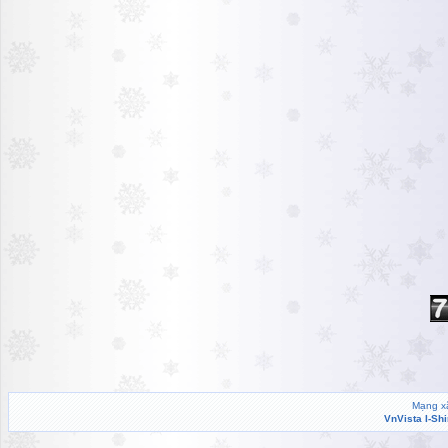
Mạng xã
VnVista I-Sh