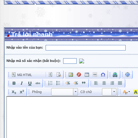
Trả lời nhanh
Nhập vào tên của bạn:
Nhập mã số xác nhận (bắt buộc):
Mã HTML
Phông
Kích cỡ phông
Phông
Cỡ chữ
Phông
Cỡ chữ