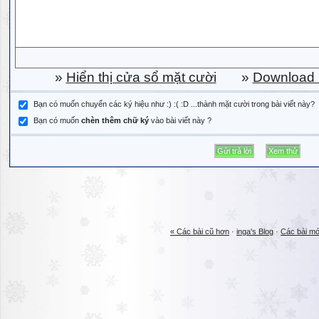
»
Hiển thị cửa sổ mặt cười
»
Download b
Bạn có muốn chuyển các ký hiệu như :) :( :D ...thành mặt cười trong bài viết này?
Bạn có muốn
chèn thêm chữ ký
vào bài viết này ?
« Các bài cũ hơn
·
inga's Blog
·
Các bài mớ