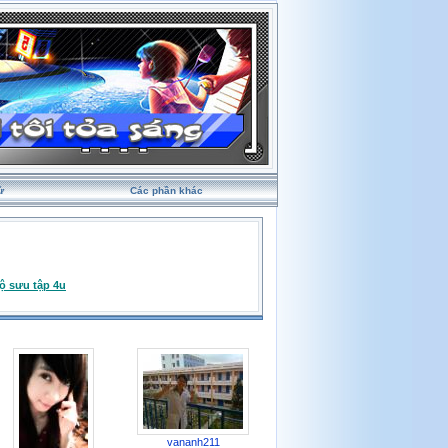
ử
Các phần khác
ộ sưu tập 4u
vananh211