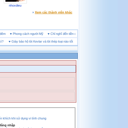
nhoxdieu
»
Xem các thành viên khác
line đêm
♥
Phong cách người Mỹ
♥
Chỉ nghĩ đến tiền cũng làm người ta ích kỷ
♥
Giày bảo hộ lót Kevlar và lót thép loại nào tốt
♥
Tăng Bền Sản Phẩm Với Giải Pháp P
 khích khi sử dụng vi tính chung
 đăng nhập