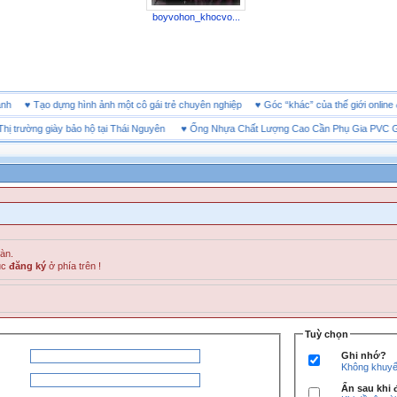
boyvohon_khocvo...
h doanh
♥
Tạo dựng hình ảnh một cô gái trẻ chuyên nghiệp
♥
Góc “khác” của thế giới on
trường giày bảo hộ tại Thái Nguyên
♥
Ống Nhựa Chất Lượng Cao Cần Phụ Gia PVC Gì?
đàn.
ục
đăng ký
ở phía trên !
Tuỳ chọn
Ghi nhớ?
Không khuyến
Ẩn sau khi