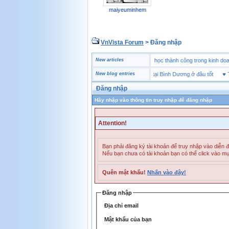
maiyeuminhem
VnVista Forum
> Đăng nhập
ẻ
♥
Một số câu hỏi phỏng vấn “đặc biệt” của Microsoft
New articles
♥
4 bài học thành công trong kin
♥
Mua giày bảo hộ Jogger tại Bình Dương ở đâu tốt
New blog entries
♥
Thị 
Đăng nhập
Hãy nhập vào thông tin truy nhập để đăng nhập
Attention!
Bạn phải đăng ký tài khoản để truy nhập vào diễn 
Nếu bạn chưa có tài khoản bạn có thể click vào m
Quên mật khẩu!
Nhấn vào đây!
Đăng nhập
Địa chỉ email
Mật khẩu của bạn