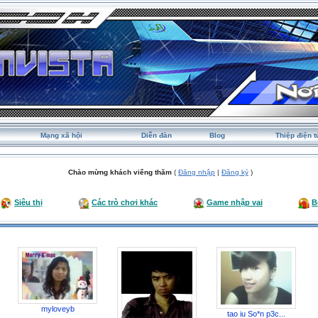
Mạng xã hội
Diễn đàn
Blog
Thiệp điện t
Chào mừng khách viếng thăm
(
Đăng nhập
|
Đăng ký
)
Siêu thị
Các trò chơi khác
Game nhập vai
B
myloveyb
tao iu So*n p3c...