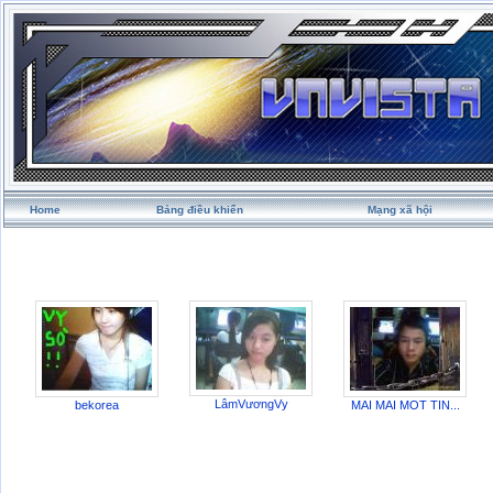
Home
Bảng điều khiển
Mạng xã hội
LâmVươngVy
bekorea
MAI MAI MOT TIN...