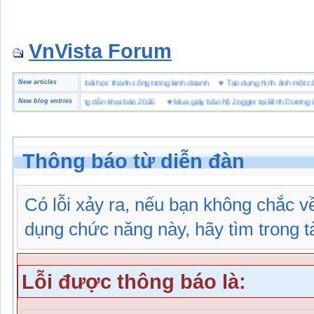
VnVista Forum
ặc biệt” của Microsoft
New articles
♥
4 bài học thành công trong kinh doanh
♥
Tạo dựng hình ảnh mộ
 hải quan là gì? Hướng dẫn khai báo 2026
New blog entries
♥
Mua giày bảo hộ Jogger tại Bình Dương ở đâu
Thông báo từ diễn đàn
Có lỗi xảy ra, nếu bạn không chắc 
dụng chức năng này, hãy tìm trong tài
Lỗi được thông báo là: