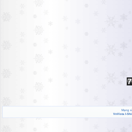
Mạng xã
VnVista I-Sh