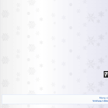
Mạng xã
VnVista I-Sh