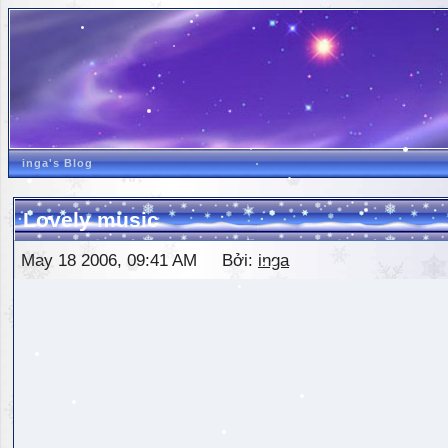
inga's Blog
Lovely music
May 18 2006, 09:41 AM Bởi:
inga