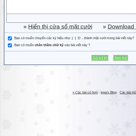
»
Hiển thị cửa sổ mặt cười
»
Download b
Bạn có muốn chuyển các ký hiệu như :) :( :D ...thành mặt cười trong bài viết này?
Bạn có muốn
chèn thêm chữ ký
vào bài viết này ?
« Các bài cũ hơn
·
inga's Blog
·
Các bài mớ