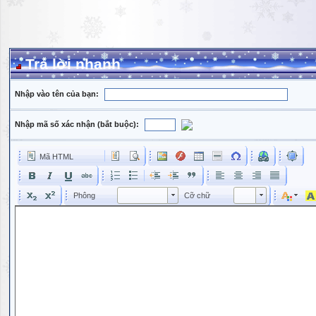
Trả lời nhanh
Nhập vào tên của bạn:
Nhập mã số xác nhận (bắt buộc):
Mã HTML
Phông
Kích cỡ phông
Phông
Cỡ chữ
Phông
Cỡ chữ