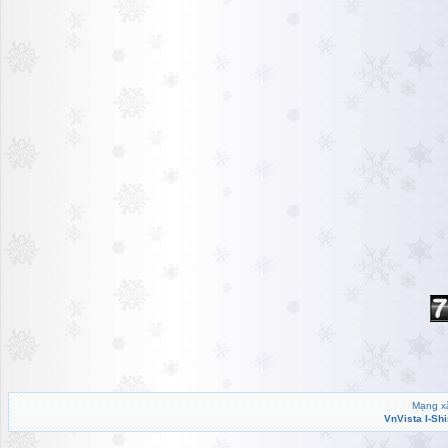
Mạng xã
VnVista I-Sh