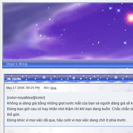
inga's Blog
no name
May 17 2006, 09:25 PM Bởi:
inga
[color=royalblue][/color]
Không ai đáng giá bằng những giọt nước mắt của bạn và người đáng giá sẽ k
Đừng bao giờ cau có hay nhăn nhó thậm chí khi bạn đang buồn. Chắc chắn sẽ có
thế giới.
Đừng khóc vì mọi việc đã qua, hãy cười vì mọi việc đang chờ ở phía trước.