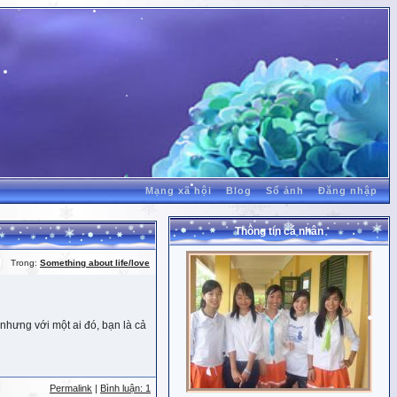
Mạng xã hội
Blog
Sổ ảnh
Đăng nhập
Thông tin cá nhân
Trong:
Something about life/love
nhưng với một ai đó, bạn là cả
Permalink
|
Bình luận: 1