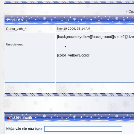
« Các
Bình luận
Guest_vinh_*
Nov 19 2006, 08:14 AM
[background=yellow][/background][size=2][/size
Unregistered
[color=yellow][/color]
Trả lời nhanh
Nhập vào tên của bạn: