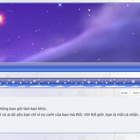
hông bao giờ làm bạn khóc.
 ai đó yêu bạn chỉ vì nụ cười của bạn mà thôi. Với thế giới, bạn là một cá nhân, 