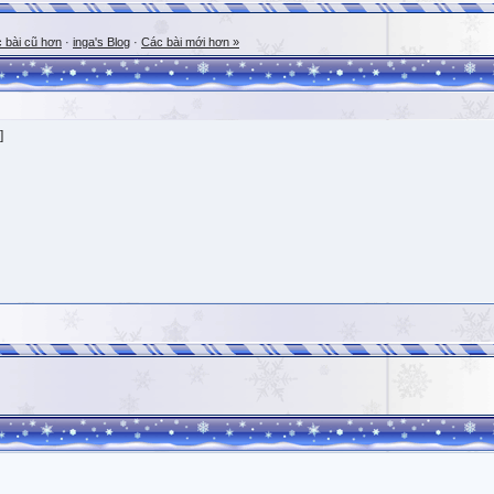
 bài cũ hơn
·
inga's Blog
·
Các bài mới hơn »
]