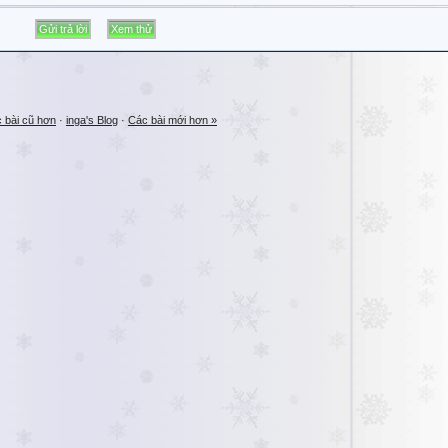
 bài cũ hơn
·
inga's Blog
·
Các bài mới hơn »