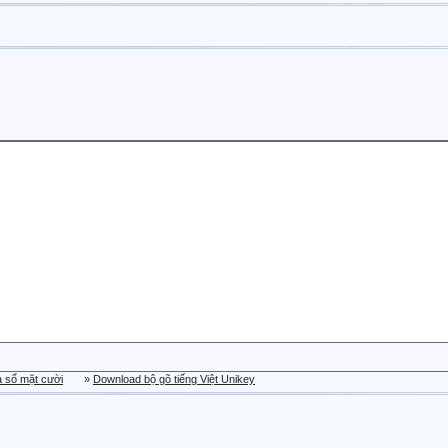
a sổ mặt cười
»
Download bộ gõ tiếng Việt Unikey