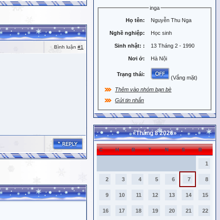
inga
Họ tên:
Nguyễn Thu Nga
Nghề nghiệp:
Học sinh
Sinh nhật:
:
13 Tháng 2 - 1990
Bình luận
#1
Nơi ở:
Hà Nội
Trạng thái:
(Vắng mặt)
Thêm vào nhóm bạn bè
Gửi tin nhắn
«
Tháng 8 2026
»
C
H
B
T
N
S
B
1
2
3
4
5
6
7
8
9
10
11
12
13
14
15
16
17
18
19
20
21
22