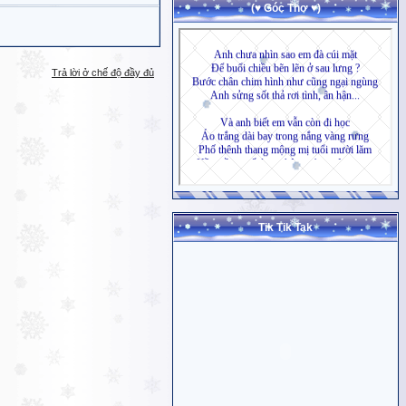
(♥ Góc Thơ ♥)
Trả lời ở chế độ đầy đủ
Tik Tik Tak