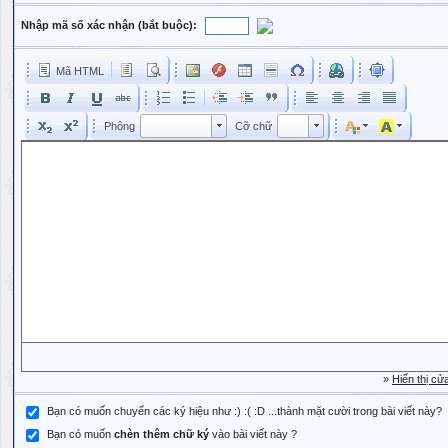
Nhập mã số xác nhận (bắt buộc):
Mã HTML
Phông
Kích cỡ phông
Phông
Cỡ chữ
Phông
Cỡ chữ
»
Hiển thị cử
Bạn có muốn chuyển các ký hiệu như :) :( :D ...thành mặt cười trong bài viết này?
Bạn có muốn
chèn thêm chữ ký
vào bài viết này ?