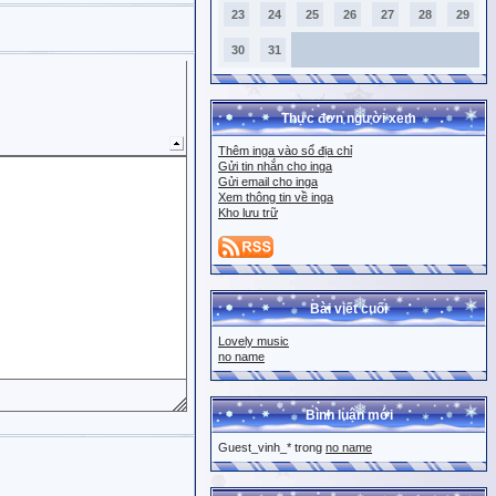
23
24
25
26
27
28
29
30
31
Thực đơn người xem
Thêm inga vào sổ địa chỉ
Gửi tin nhắn cho inga
Gửi email cho inga
Xem thông tin về inga
Kho lưu trữ
Bài viết cuối
Lovely music
no name
Bình luận mới
Guest_vinh_* trong
no name