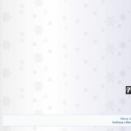
Mạng xã
VnVista I-Sh