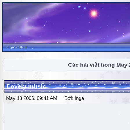
inga's Blog
Các bài viết trong May
Lovely music
May 18 2006, 09:41 AM Bởi:
inga