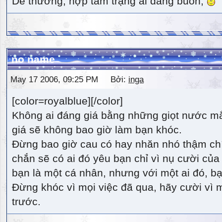
Dễ thương, hợp tâm trạng ai đang buồn,
no name
May 17 2006, 09:25 PM Bởi:
inga
[color=royalblue][/color]
Không ai đáng giá bằng những giọt nước m
giá sẽ không bao giờ làm bạn khóc.
Đừng bao giờ cau có hay nhăn nhó thậm ch
chắn sẽ có ai đó yêu bạn chỉ vì nụ cười của 
bạn là một cá nhân, nhưng với một ai đó, bạn
Đừng khóc vì mọi việc đã qua, hãy cười vì 
trước.