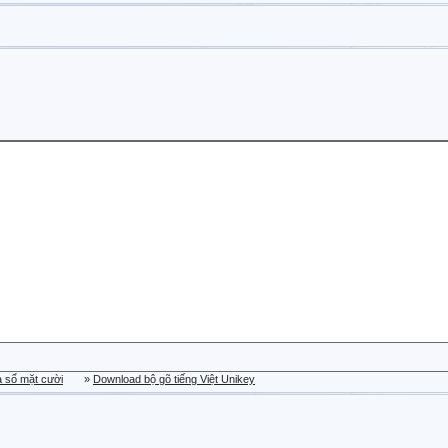
a sổ mặt cười
»
Download bộ gõ tiếng Việt Unikey