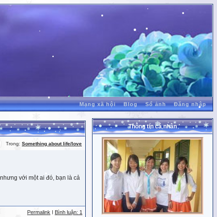
Mạng xã hội
Blog
Sổ ảnh
Đăng nhập
Thông tin cá nhân
Trong:
Something about life/love
nhưng với một ai đó, bạn là cả
Permalink
|
Bình luận: 1