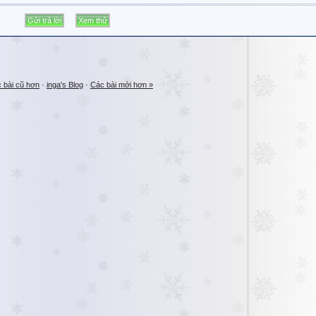
 bài cũ hơn
·
inga's Blog
·
Các bài mới hơn »