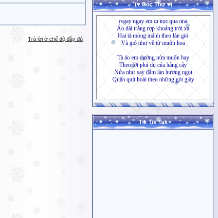
(♥ Góc Thơ ♥)
Trả lời ở chế độ đầy đủ
Tik Tik Tak