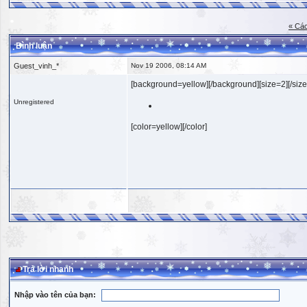
« Các
Bình luận
Guest_vinh_*
Nov 19 2006, 08:14 AM
[background=yellow][/background][size=2][/size
Unregistered
[color=yellow][/color]
Trả lời nhanh
Nhập vào tên của bạn: