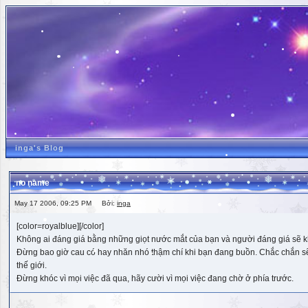
inga's Blog
no name
May 17 2006, 09:25 PM Bởi:
inga
[color=royalblue][/color]
Không ai đáng giá bằng những giọt nước mắt của bạn và người đáng giá sẽ k
Đừng bao giờ cau có hay nhăn nhó thậm chí khi bạn đang buồn. Chắc chắn sẽ có
thế giới.
Đừng khóc vì mọi việc đã qua, hãy cười vì mọi việc đang chờ ở phía trước.