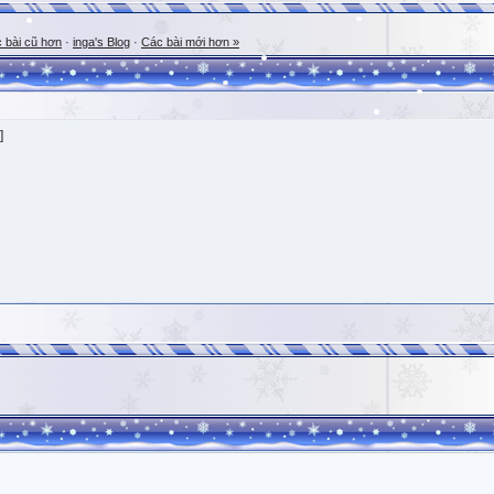
 bài cũ hơn
·
inga's Blog
·
Các bài mới hơn »
]