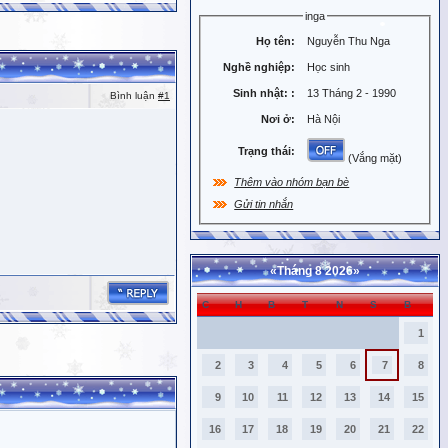
inga
Họ tên:
Nguyễn Thu Nga
Nghề nghiệp:
Học sinh
Sinh nhật:
:
13 Tháng 2 - 1990
Bình luận
#1
Nơi ở:
Hà Nội
Trạng thái:
(Vắng mặt)
Thêm vào nhóm bạn bè
Gửi tin nhắn
«
Tháng 8 2026
»
C
H
B
T
N
S
B
1
2
3
4
5
6
7
8
9
10
11
12
13
14
15
16
17
18
19
20
21
22