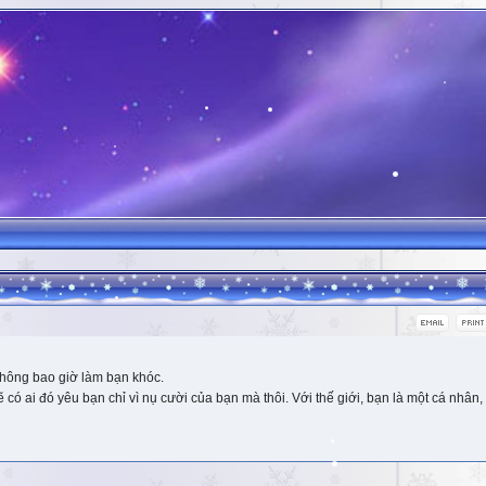
hông bao giờ làm bạn khóc.
 ai đó yêu bạn chỉ vì nụ cười của bạn mà thôi. Với thế giới, bạn là một cá nhân, 