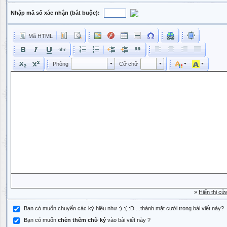
Nhập mã số xác nhận (bắt buộc):
Mã HTML
Phông
Kích cỡ phông
Phông
Cỡ chữ
Phông
Cỡ chữ
»
Hiển thị cử
Bạn có muốn chuyển các ký hiệu như :) :( :D ...thành mặt cười trong bài viết này?
Bạn có muốn
chèn thêm chữ ký
vào bài viết này ?