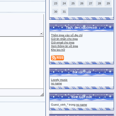
23
24
25
26
27
28
29
30
31
Thực đơn người xem
Thêm inga vào sổ địa chỉ
Gửi tin nhắn cho inga
Gửi email cho inga
Xem thông tin về inga
Kho lưu trữ
Bài viết cuối
Lovely music
no name
Bình luận mới
Guest_vinh_* trong
no name