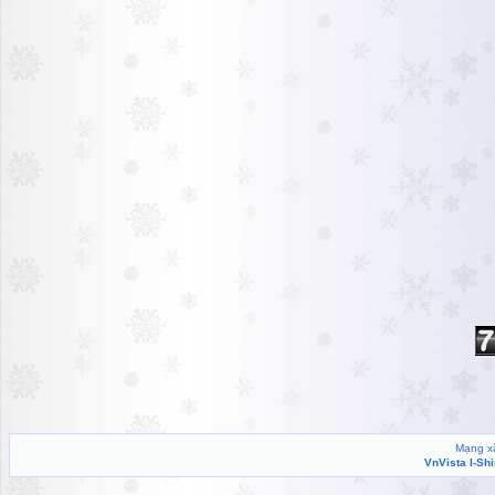
Mạng xã
VnVista I-Sh