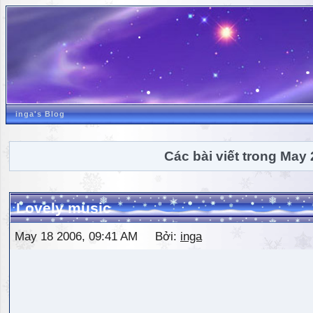
inga's Blog
Các bài viết trong May
Lovely music
May 18 2006, 09:41 AM Bởi:
inga