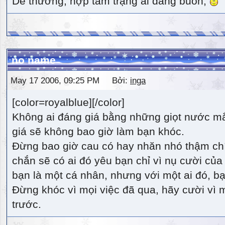
Dễ thương, hợp tâm trạng ai đang buồn,
no name
May 17 2006, 09:25 PM Bởi:
inga
[color=royalblue][/color]
Không ai đáng giá bằng những giọt nước m
giá sẽ không bao giờ làm bạn khóc.
Đừng bao giờ cau có hay nhăn nhó thậm ch
chắn sẽ có ai đó yêu bạn chỉ vì nụ cười của 
bạn là một cá nhân, nhưng với một ai đó, bạn
Đừng khóc vì mọi việc đã qua, hãy cười vì 
trước.