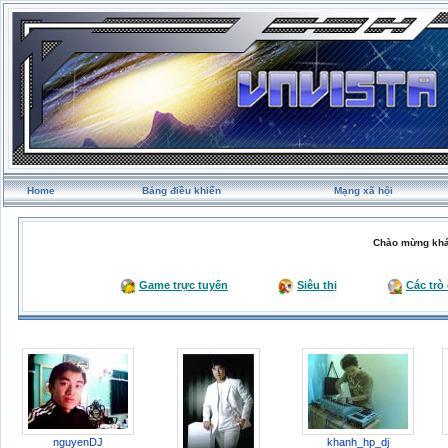
Home
Bảng điều khiển
Mạng xã hội
Chào mừng khá
Game trực tuyến
Siêu thị
Các trò
nguyenDJ
khanh_hp_dj