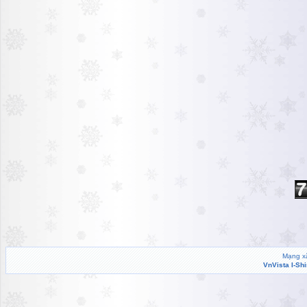
Mạng xã
VnVista I-Sh