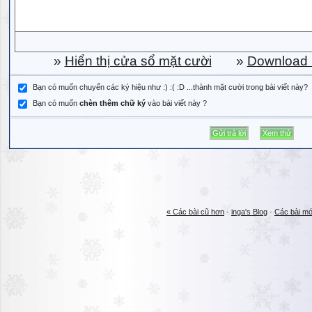
»
Hiển thị cửa sổ mặt cười
»
Download b
Bạn có muốn chuyển các ký hiệu như :) :( :D ...thành mặt cười trong bài viết này?
Bạn có muốn
chèn thêm chữ ký
vào bài viết này ?
« Các bài cũ hơn
·
inga's Blog
·
Các bài mớ