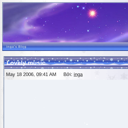
inga's Blog
Lovely music
May 18 2006, 09:41 AM Bởi:
inga