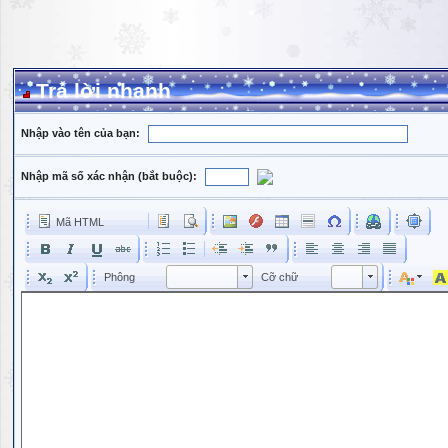
Trả lời nhanh
Nhập vào tên của bạn:
Nhập mã số xác nhận (bắt buộc):
Mã HTML
Phông
Kích cỡ phông
Phông
Cỡ chữ
Phông
Cỡ chữ