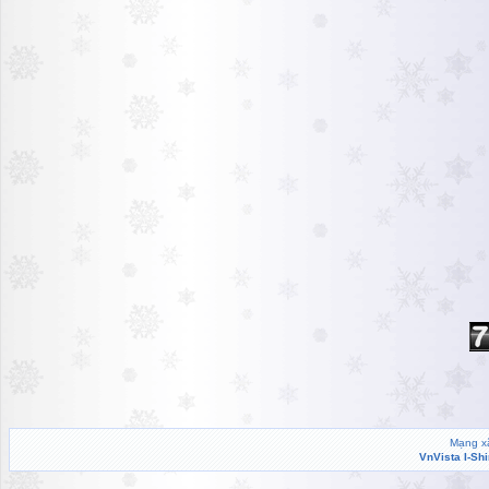
Mạng xã
VnVista I-Sh