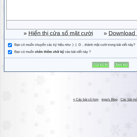
»
Hiển thị cửa sổ mặt cười
»
Download b
Bạn có muốn chuyển các ký hiệu như :) :( :D ...thành mặt cười trong bài viết này?
Bạn có muốn
chèn thêm chữ ký
vào bài viết này ?
« Các bài cũ hơn
·
inga's Blog
·
Các bài mớ