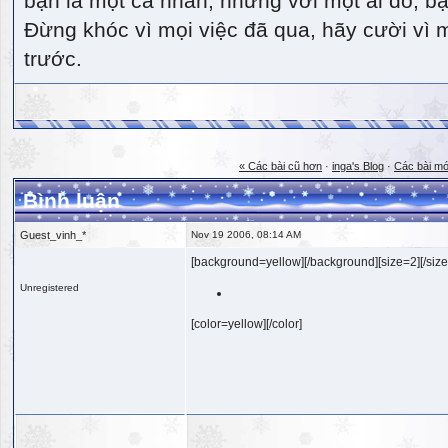
bạn là một cá nhân, nhưng với một ai đó, bạn
Đừng khóc vì mọi việc đã qua, hãy cười vì 
trước.
« Các bài cũ hơn
·
inga's Blog
·
Các bài mớ
Bình luận
Guest_vinh_*
Nov 19 2006, 08:14 AM
[background=yellow][/background][size=2][/size
Unregistered
[color=yellow][/color]