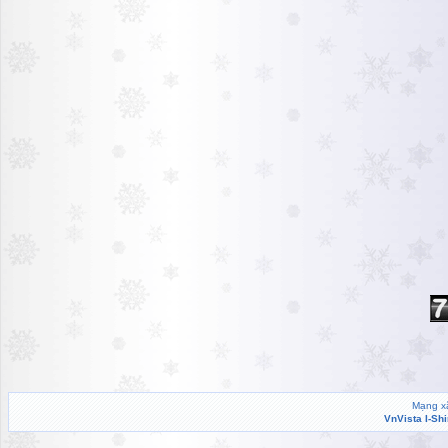
Mạng xã
VnVista I-Sh