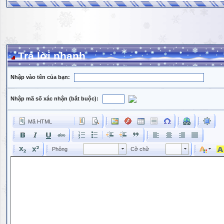
Trả lời nhanh
Nhập vào tên của bạn:
Nhập mã số xác nhận (bắt buộc):
Mã HTML
Phông
Kích cỡ phông
Phông
Cỡ chữ
Phông
Cỡ chữ