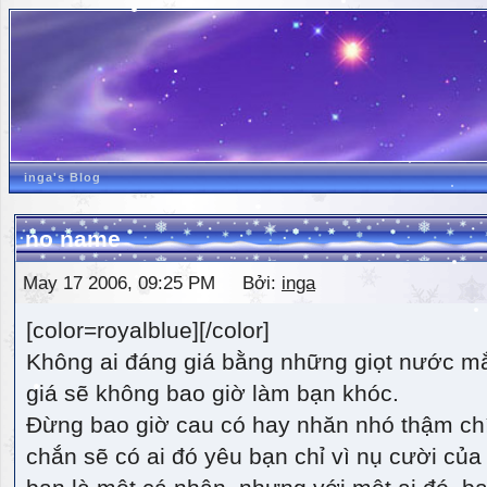
inga's Blog
no name
May 17 2006, 09:25 PM Bởi:
inga
[color=royalblue][/color]
Không ai đáng giá bằng những giọt nước m
giá sẽ không bao giờ làm bạn khóc.
Đừng bao giờ cau có hay nhăn nhó thậm ch
chắn sẽ có ai đó yêu bạn chỉ vì nụ cười của 