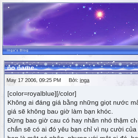
inga's Blog
no name
May 17 2006, 09:25 PM Bởi:
inga
[color=royalblue][/color]
Không ai đáng giá bằng những giọt nước m
giá sẽ không bao giờ làm bạn khóc.
Đừng bao giờ cau có hay nhăn nhó thậm ch
chắn sẽ có ai đó yêu bạn chỉ vì nụ cười của 