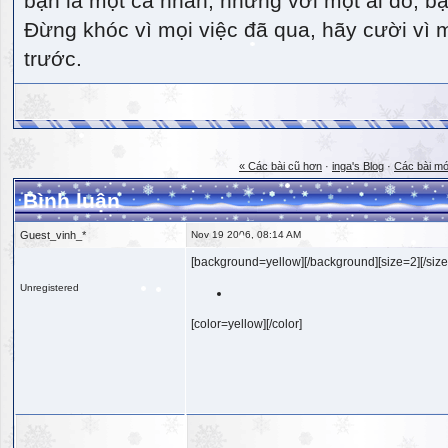
bạn là một cá nhân, nhưng với một ai đó, bạn
Đừng khóc vì mọi việc đã qua, hãy cười vì 
trước.
« Các bài cũ hơn
·
inga's Blog
·
Các bài mớ
Bình luận
Guest_vinh_*
Nov 19 2006, 08:14 AM
[background=yellow][/background][size=2][/size
Unregistered
[color=yellow][/color]