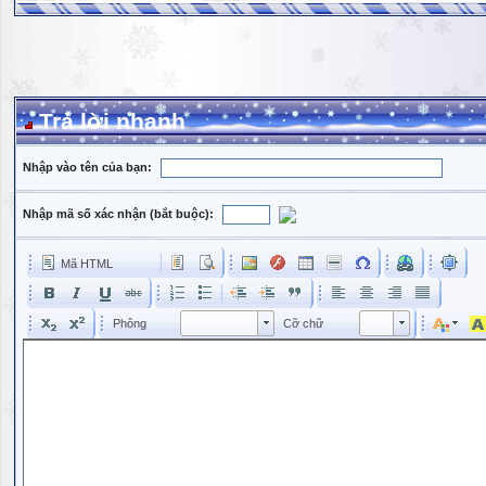
Trả lời nhanh
Nhập vào tên của bạn:
Nhập mã số xác nhận (bắt buộc):
Mã HTML
Phông
Kích cỡ phông
Phông
Cỡ chữ
Phông
Cỡ chữ