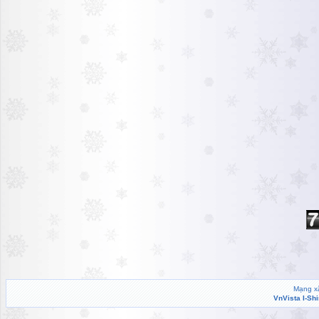
Mạng xã
VnVista I-Sh