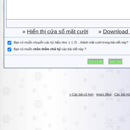
»
Hiển thị cửa sổ mặt cười
»
Download b
Bạn có muốn chuyển các ký hiệu như :) :( :D ...thành mặt cười trong bài viết này?
Bạn có muốn
chèn thêm chữ ký
vào bài viết này ?
« Các bài cũ hơn
·
inga's Blog
·
Các bài mớ