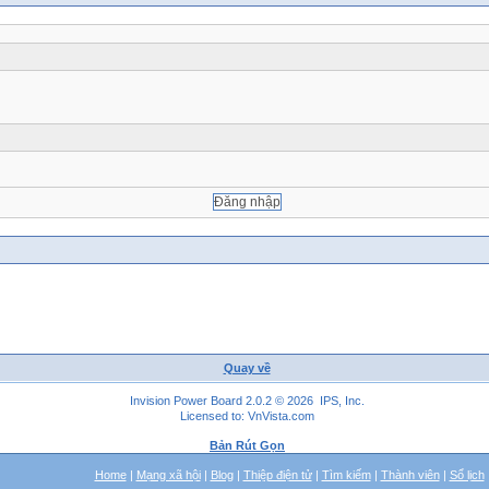
Quay về
Invision Power Board 2.0.2 © 2026 IPS, Inc.
Licensed to: VnVista.com
Bản Rút Gọn
Home
|
Mạng xã hội
|
Blog
|
Thiệp điện tử
|
Tìm kiếm
|
Thành viên
|
Sổ lịch