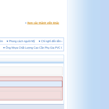
»
Xem các thành viên khác
ine đêm
♥
Phong cách người Mỹ
♥
Chỉ nghĩ đến tiền cũng làm người ta ích kỷ
♥
Ống Nhựa Chất Lượng Cao Cần Phụ Gia PVC Gì?
♥
Giày bảo hộ lót Kevlar và lót thép lo