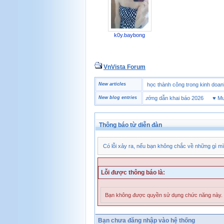
k0y.baybong
VnVista Forum
♥
Một số câu hỏi phỏng vấn “đặc biệt” của Microsoft
New articles
♥
4 bài học thành công trong kinh
♥
Tờ khai hải quan là gì? Hướng dẫn khai báo 2026
New blog entries
♥
Mua gi
Thông báo từ diễn đàn
Có lỗi xảy ra, nếu bạn không chắc về những gì mì
Lỗi được thông báo là:
Bạn không được quyền sử dụng chức năng này.
Bạn chưa đăng nhập vào hệ thống