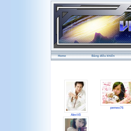
Home
Bảng điều khiển
pemeo76
AlexVõ