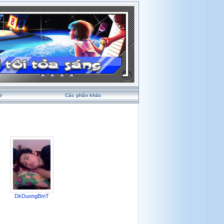
ử
Các phần khác
DkDuongBmT