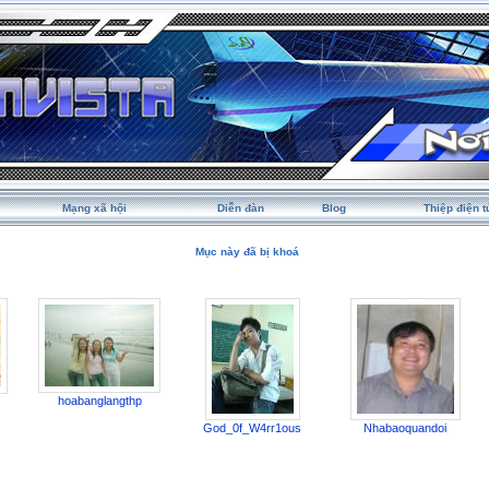
Mạng xã hội
Diễn đàn
Blog
Thiệp điện t
Mục này đã bị khoá
hoabanglangthp
God_0f_W4rr1ous
Nhabaoquandoi