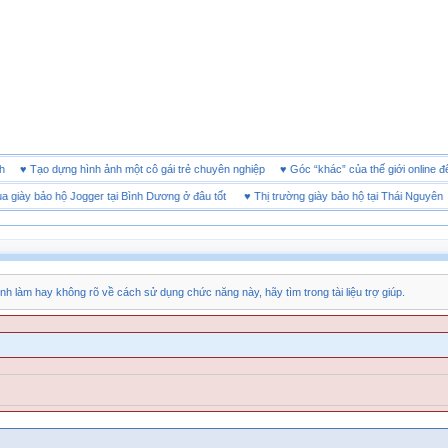
 doanh
♥
Tạo dựng hình ảnh một cô gái trẻ chuyên nghiệp
♥
Góc “khác” của thế giới onl
ày bảo hộ Jogger tại Bình Dương ở đâu tốt
♥
Thị trường giày bảo hộ tại Thái Nguyên
nh làm hay không rõ về cách sử dụng chức năng này, hãy tìm trong tài liệu trợ giúp.