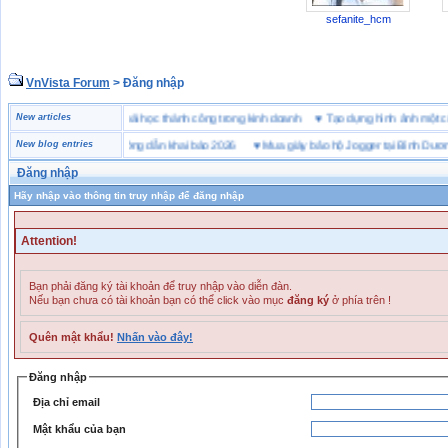
sefanite_hcm
VnVista Forum
> Đăng nhập
đặc biệt” của Microsoft
New articles
♥
4 bài học thành công trong kinh doanh
♥
Tạo dựng hình ảnh m
ai hải quan là gì? Hướng dẫn khai báo 2026
New blog entries
♥
Mua giày bảo hộ Jogger tại Bình Dương ở 
Đăng nhập
Hãy nhập vào thông tin truy nhập để đăng nhập
Attention!
Bạn phải đăng ký tài khoản để truy nhập vào diễn đàn.
Nếu bạn chưa có tài khoản bạn có thể click vào mục
đăng ký
ở phía trên !
Quên mật khẩu!
Nhấn vào đây!
Đăng nhập
Địa chỉ email
Mật khẩu của bạn