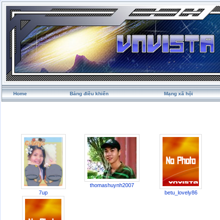
Home
Bảng điều khiển
Mạng xã hội
thomashuynh2007
7up
betu_lovely86