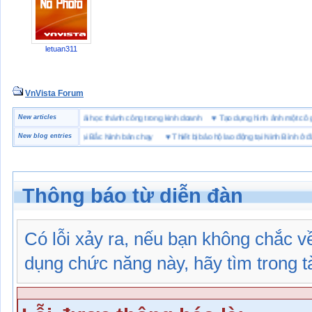
letuan311
VnVista Forum
c biệt” của Microsoft
New articles
♥
4 bài học thành công trong kinh doanh
♥
Tạo dựng hình ảnh một
 hiệu giày bảo hộ tại Bắc Ninh bán chạy
New blog entries
♥
Thiết bị bảo hộ lao động tại Ninh Bình ở đâu
Thông báo từ diễn đàn
Có lỗi xảy ra, nếu bạn không chắc 
dụng chức năng này, hãy tìm trong tài