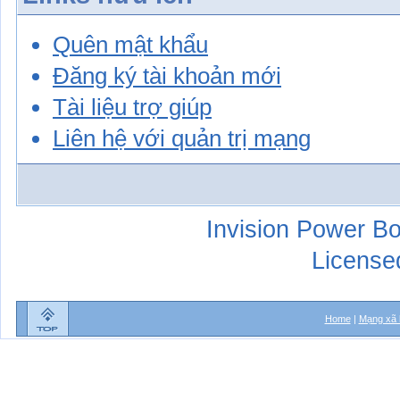
Quên mật khẩu
Đăng ký tài khoản mới
Tài liệu trợ giúp
Liên hệ với quản trị mạng
Invision Power Bo
License
Home
|
Mạng xã 