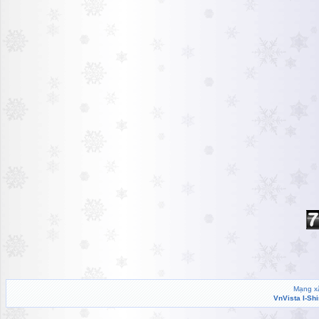
Mạng xã
VnVista I-Sh