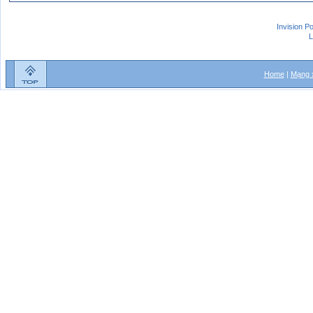
Invision P
L
Home
|
Mạng x