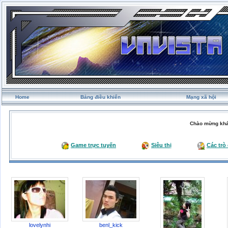
Home
Bảng điều khiển
Mạng xã hội
Chào mừng khá
Game trực tuyến
Siêu thị
Các trò
lovelynhi
benl_kick