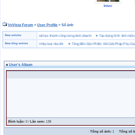
linbeo
VnVista Forum
>
User Profile
> Sổ ảnh
“đặc biệt” của Microsoft
New articles
♥
4 bài học thành công trong kinh doanh
♥
Tạo dựng hình ảnh m
ảo hộ lót Kevlar và lót thép loại nào tốt
New blog entries
♥
Tăng Bền Sản Phẩm Với Giải Pháp Phụ Gia Nh
User's Album
Bình luận:
0 /
Lần xem:
138
·
Tổng số ảnh:
1 ·
Tổng số b