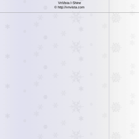
VnVista I-Shine
© http://vnvista.com