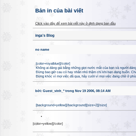
Bản in của bài viết
Click vào đây để xem bài viết này ở định dạng ban đầu
inga's Blog
no name
[color=royalblue][/color]
Không ai đáng giá bằng những giọt nước mắt của bạn và người đáng
Đừng bao giờ cau có hay nhăn nhó thậm chí khi bạn đang buồn. Chắc c
Đừng khóc vì mọi việc đã qua, hãy cười vì mọi việc đang chờ ở phía
bởi: Guest_vinh_* trong Nov 19 2006, 08:14 AM
[background=yellow][/background][size=2][/size]
[color=yellow][/color]