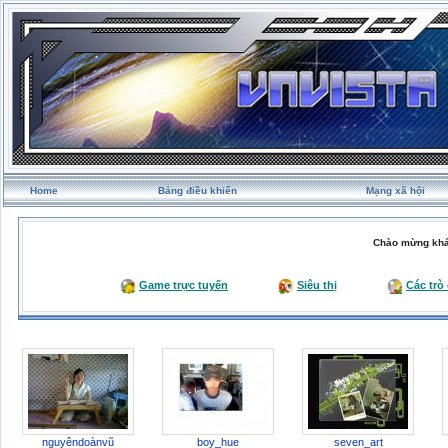
Home
Bảng điều khiển
Mạng xã hội
Chào mừng khá
Game trực tuyến
Siêu thị
Các trò
nguyêndoànvũ
boy_hue
seven_art