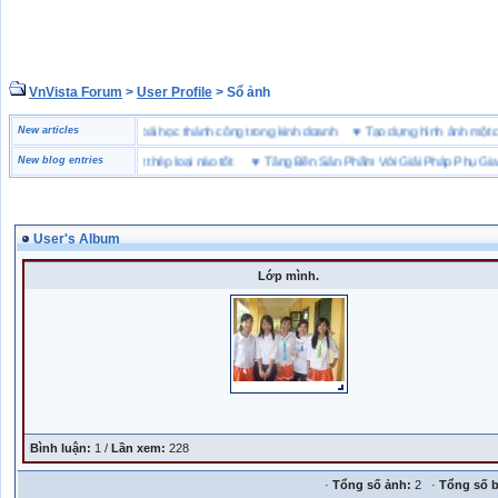
VnVista Forum
>
User Profile
> Sổ ảnh
“đặc biệt” của Microsoft
New articles
♥
4 bài học thành công trong kinh doanh
♥
Tạo dựng hình ảnh m
ảo hộ lót Kevlar và lót thép loại nào tốt
New blog entries
♥
Tăng Bền Sản Phẩm Với Giải Pháp Phụ Gia Nh
User's Album
Lớp mình.
Bình luận:
1 /
Lần xem:
228
·
Tổng số ảnh:
2 ·
Tổng số b