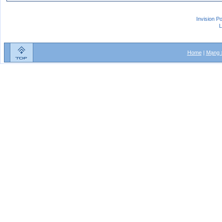
Invision P
L
Home
|
Mạng x