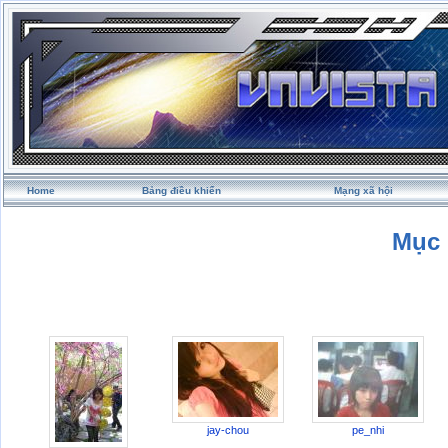
Home
Bảng điều khiển
Mạng xã hội
Mục 
jay-chou
pe_nhi