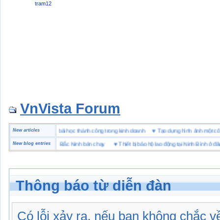
tram12
VnVista Forum
ặc biệt” của Microsoft
New articles
♥
4 bài học thành công trong kinh doanh
♥
Tạo dựng hình ảnh mộ
hiệu giày bảo hộ tại Bắc Ninh bán chạy
New blog entries
♥
Thiết bị bảo hộ lao động tại Ninh Bình ở đâu
Thông báo từ diễn đàn
Có lỗi xảy ra, nếu bạn không chắc 