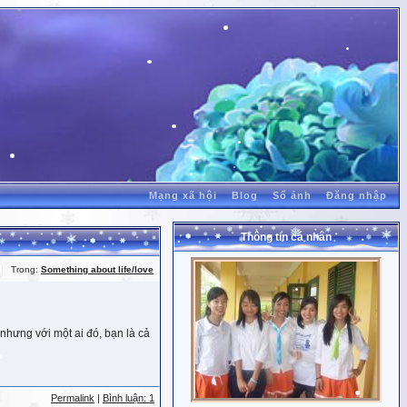
Mạng xã hội
Blog
Sổ ảnh
Đăng nhập
Thông tin cá nhân
Trong:
Something about life/love
nhưng với một ai đó, bạn là cả
Permalink
|
Bình luận: 1