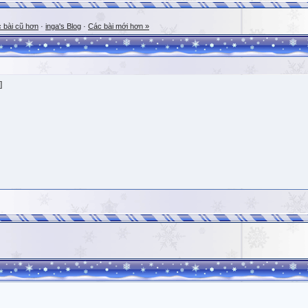
 bài cũ hơn
·
inga's Blog
·
Các bài mới hơn »
]