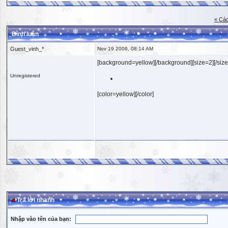
« Các
Bình luận
Guest_vinh_*
Nov 19 2006, 08:14 AM
[background=yellow][/background][size=2][/size
Unregistered
[color=yellow][/color]
Trả lời nhanh
Nhập vào tên của bạn: