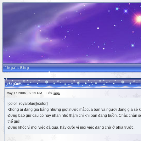
inga's Blog
no name
May 17 2006, 09:25 PM Bởi:
inga
[color=royalblue][/color]
Không ai đáng giá bằng những giọt nước mắt của bạn và người đáng giá sẽ k
Đừng bao giờ cau có hay nhăn nhó thậm chí khi bạn đang buồn. Chắc chắn sẽ có
thế giới.
Đừng khóc vì mọi việc đã qua, hãy cười vì mọi việc đang chờ ở phía trước.