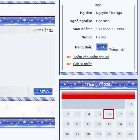
inga
Họ tên:
Nguyễn Thu Nga
Nghề nghiệp:
Học sinh
Sinh nhật:
:
13 Tháng 2 - 1990
Bình luận
#1
Nơi ở:
Hà Nội
Trạng thái:
(Vắng mặt)
Thêm vào nhóm bạn bè
Gửi tin nhắn
«
Tháng 8 2026
»
C
H
B
T
N
S
B
1
2
3
4
5
6
7
8
9
10
11
12
13
14
15
16
17
18
19
20
21
22