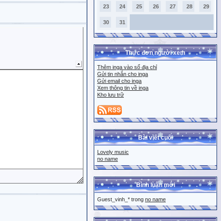
23
24
25
26
27
28
29
30
31
Thực đơn người xem
Thêm inga vào sổ địa chỉ
Gửi tin nhắn cho inga
Gửi email cho inga
Xem thông tin về inga
Kho lưu trữ
Bài viết cuối
Lovely music
no name
Bình luận mới
Guest_vinh_* trong
no name