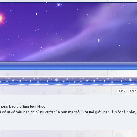
hông bao giờ làm bạn khóc.
 ai đó yêu bạn chỉ vì nụ cười của bạn mà thôi. Với thế giới, bạn là một cá nhân, 