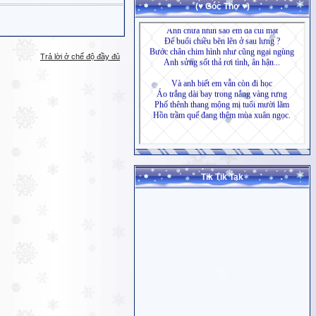
(♥ Góc Thơ ♥)
Trả lời ở chế độ đầy đủ
Tik Tik Tak