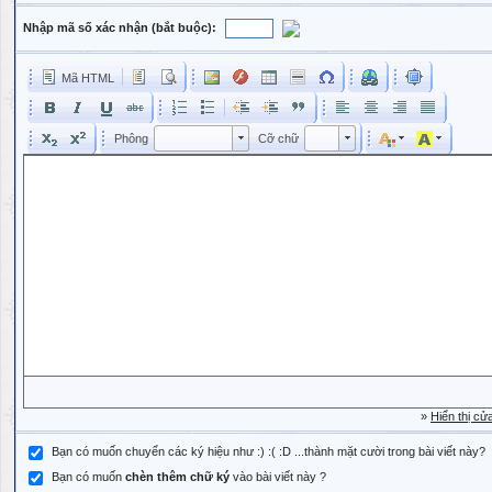
Nhập mã số xác nhận (bắt buộc):
Mã HTML
Phông
Kích cỡ phông
Phông
Cỡ chữ
Phông
Cỡ chữ
»
Hiển thị cử
Bạn có muốn chuyển các ký hiệu như :) :( :D ...thành mặt cười trong bài viết này?
Bạn có muốn
chèn thêm chữ ký
vào bài viết này ?