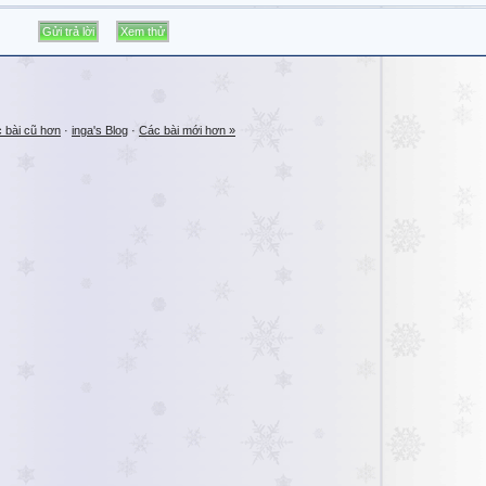
 bài cũ hơn
·
inga's Blog
·
Các bài mới hơn »