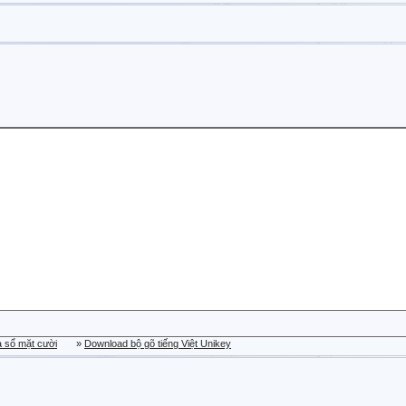
a sổ mặt cười
»
Download bộ gõ tiếng Việt Unikey