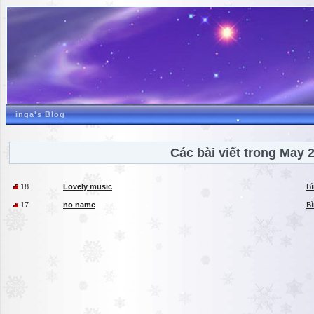
inga's Blog
Các bài viết trong May 
18
Lovely music
Bì
17
no name
Bì