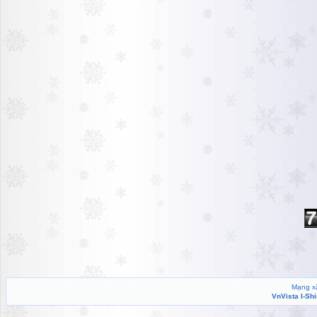
Mạng xã
VnVista I-Sh