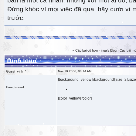
bạn là một cá nhân, nhưng với một ai đó, bạn
Đừng khóc vì mọi việc đã qua, hãy cười vì 
trước.
« Các bài cũ hơn
·
inga's Blog
·
Các bài mớ
Bình luận
Guest_vinh_*
Nov 19 2006, 08:14 AM
[background=yellow][/background][size=2][/size
Unregistered
[color=yellow][/color]