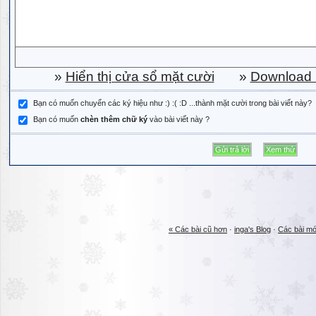
»
Hiển thị cửa sổ mặt cười
»
Download b
Bạn có muốn chuyển các ký hiệu như :) :( :D ...thành mặt cười trong bài viết này?
Bạn có muốn
chèn thêm chữ ký
vào bài viết này ?
« Các bài cũ hơn
·
inga's Blog
·
Các bài mớ