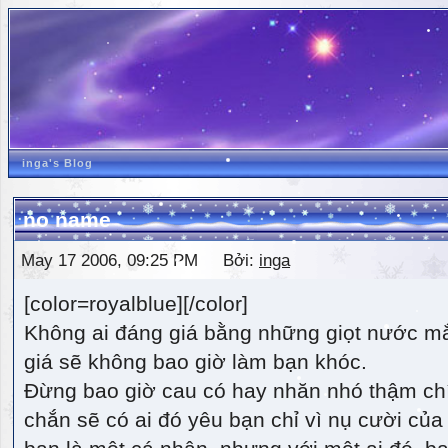
inga's Blog
no name
May 17 2006, 09:25 PM Bởi:
inga
[color=royalblue][/color]
Không ai đáng giá bằng những giọt nước m
giá sẽ không bao giờ làm bạn khóc.
Đừng bao giờ cau có hay nhăn nhó thậm ch
chắn sẽ có ai đó yêu bạn chỉ vì nụ cười của 