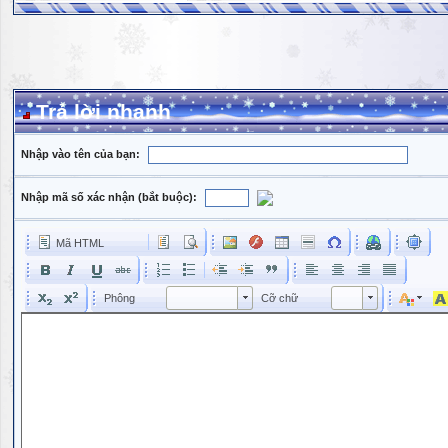
Trả lời nhanh
Nhập vào tên của bạn:
Nhập mã số xác nhận (bắt buộc):
Mã HTML
Phông
Kích cỡ phông
Phông
Cỡ chữ
Phông
Cỡ chữ