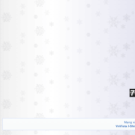
Mạng xã
VnVista I-Sh