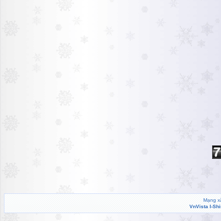
Mạng xã
VnVista I-Sh