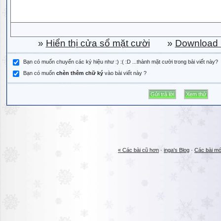
»
Hiển thị cửa sổ mặt cười
»
Download b
Bạn có muốn chuyển các ký hiệu như :) :( :D ...thành mặt cười trong bài viết này?
Bạn có muốn
chèn thêm chữ ký
vào bài viết này ?
« Các bài cũ hơn
·
inga's Blog
·
Các bài mớ