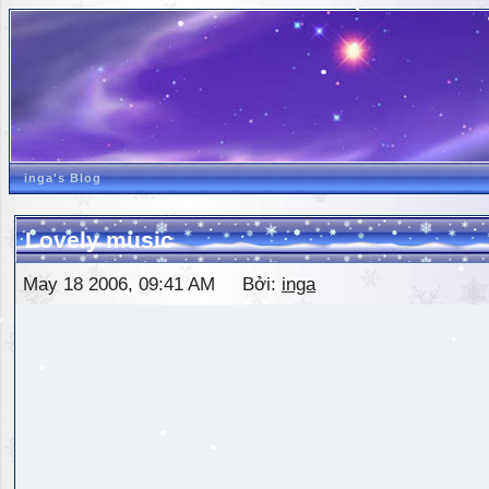
inga's Blog
Lovely music
May 18 2006, 09:41 AM Bởi:
inga