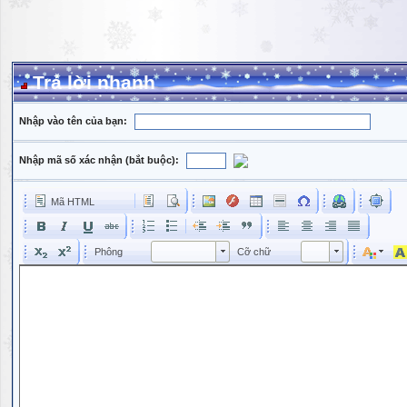
Trả lời nhanh
Nhập vào tên của bạn:
Nhập mã số xác nhận (bắt buộc):
Mã HTML
Phông
Kích cỡ phông
Phông
Cỡ chữ
Phông
Cỡ chữ