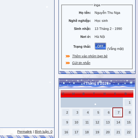
inga
Họ tên:
Nguyễn Thu Nga
Nghề nghiệp:
Học sinh
Sinh nhật:
13 Tháng 2 - 1990
Nơi ở:
Hà Nội
Trạng thái:
(Vắng mặt)
Thêm vào nhóm bạn bè
Gửi tin nhắn
«
Tháng 8 2026
»
C
H
B
T
N
S
B
1
2
3
4
5
6
7
8
9
10
11
12
13
14
15
Permalink
|
Bình luận: 0
16
17
18
19
20
21
22