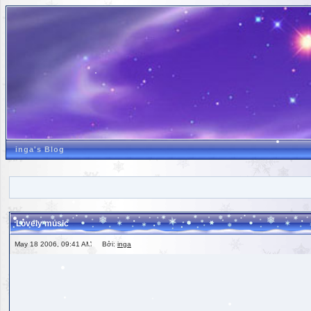
inga's Blog
Lovely music
May 18 2006, 09:41 AM Bởi:
inga