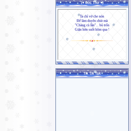
(♥ Góc Thơ ♥)
Tik Tik Tak