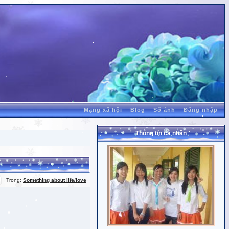
Mạng xã hội
Blog
Sổ ảnh
Đăng nhập
Thông tin cá nhân
Trong:
Something about life/love