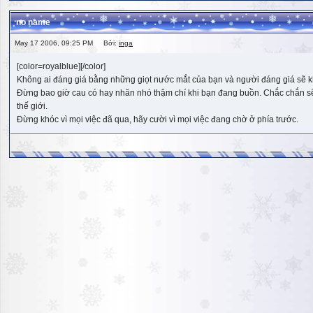
no name
May 17 2006, 09:25 PM Bởi:
inga
[color=royalblue][/color]
Không ai đáng giá bằng những giọt nước mắt của bạn và người đáng giá sẽ k
Đừng bao giờ cau có hay nhăn nhó thậm chí khi bạn đang buồn. Chắc chắn sẽ có
thế giới.
Đừng khóc vì mọi việc đã qua, hãy cười vì mọi việc đang chờ ở phía trước.