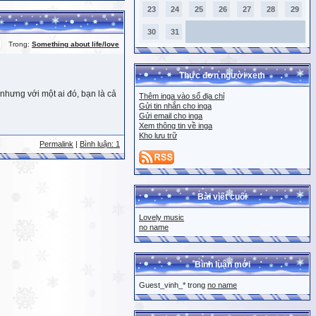
23
24
25
26
27
28
29
30
31
Trong:
Something about life/love
Thực đơn người xem
nhưng với một ai đó, bạn là cả
Thêm inga vào sổ địa chỉ
Gửi tin nhắn cho inga
Gửi email cho inga
Xem thông tin về inga
Kho lưu trữ
Permalink
|
Bình luận: 1
Bài viết cuối
Lovely music
no name
Bình luận mới
Guest_vinh_* trong
no name