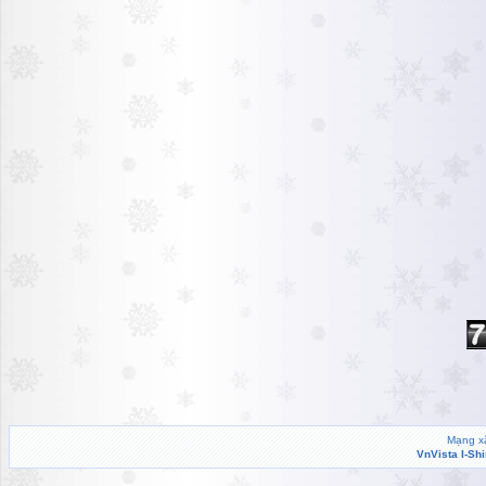
Mạng xã
VnVista I-Sh