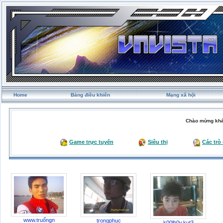
Home
Bảng điều khiển
Mạng xã hội
Chào mừng khá
Game trực tuyến
Siêu thị
Các trò
www.truốngn
trongphuc
k00lb0y.kut3