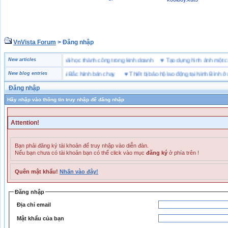
VnVista Forum
> Đăng nhập
đặc biệt” của Microsoft
New articles
♥
4 bài học thành công trong kinh doanh
♥
Tạo dựng hình ảnh m
g hiệu giày bảo hộ tại Bắc Ninh bán chạy
New blog entries
♥
Thiết bị bảo hộ lao động tại Ninh Bình ở đâu
Đăng nhập
Hãy nhập vào thông tin truy nhập để đăng nhập
Attention!
Bạn phải đăng ký tài khoản để truy nhập vào diễn đàn.
Nếu bạn chưa có tài khoản bạn có thể click vào mục
đăng ký
ở phía trên !
Quên mật khẩu!
Nhấn vào đây!
Đăng nhập
Địa chỉ email
Mật khẩu của bạn