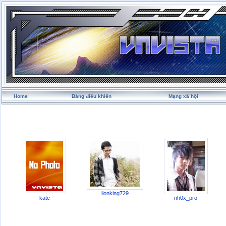
Home
Bảng điều khiển
Mạng xã hội
lionking729
kate
nh0x_pro