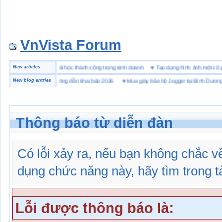
VnVista Forum
c biệt” của Microsoft
New articles
♥
4 bài học thành công trong kinh doanh
♥
Tạo dựng hình ảnh một
i hải quan là gì? Hướng dẫn khai báo 2026
New blog entries
♥
Mua giày bảo hộ Jogger tại Bình Dương ở đâ
Thông báo từ diễn đàn
Có lỗi xảy ra, nếu bạn không chắc 
dụng chức năng này, hãy tìm trong tài
Lỗi được thông báo là: