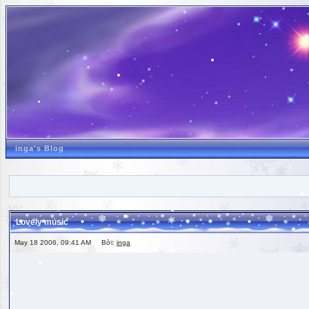
inga's Blog
Lovely music
May 18 2006, 09:41 AM Bởi:
inga