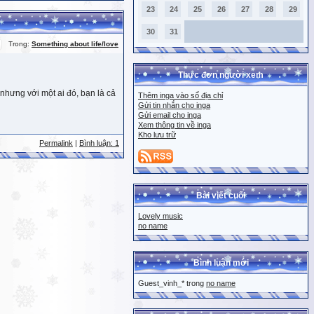
23
24
25
26
27
28
29
30
31
Trong:
Something about life/love
Thực đơn người xem
nhưng với một ai đó, bạn là cả
Thêm inga vào sổ địa chỉ
Gửi tin nhắn cho inga
Gửi email cho inga
Xem thông tin về inga
Kho lưu trữ
Permalink
|
Bình luận: 1
Bài viết cuối
Lovely music
no name
Bình luận mới
Guest_vinh_* trong
no name