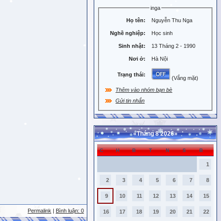
inga
Họ tên:
Nguyễn Thu Nga
Nghề nghiệp:
Học sinh
Sinh nhật:
13 Tháng 2 - 1990
Nơi ở:
Hà Nội
Trạng thái:
(Vắng mặt)
Thêm vào nhóm bạn bè
Gửi tin nhắn
«
Tháng 8 2026
»
C
H
B
T
N
S
B
1
2
3
4
5
6
7
8
9
10
11
12
13
14
15
Permalink
|
Bình luận: 0
16
17
18
19
20
21
22