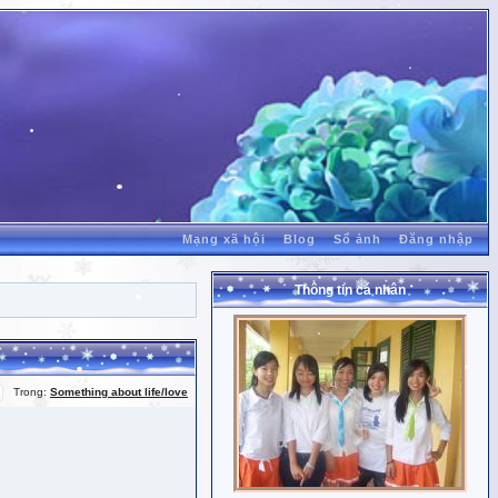
Mạng xã hội
Blog
Sổ ảnh
Đăng nhập
Thông tin cá nhân
Trong:
Something about life/love