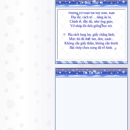
(♥ Góc Thơ ♥)
Tik Tik Tak