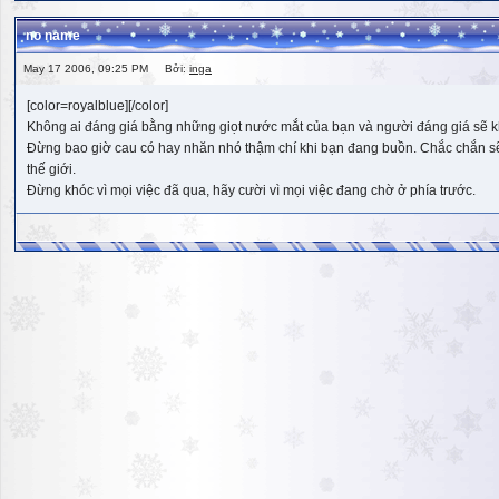
no name
May 17 2006, 09:25 PM Bởi:
inga
[color=royalblue][/color]
Không ai đáng giá bằng những giọt nước mắt của bạn và người đáng giá sẽ k
Đừng bao giờ cau có hay nhăn nhó thậm chí khi bạn đang buồn. Chắc chắn sẽ có
thế giới.
Đừng khóc vì mọi việc đã qua, hãy cười vì mọi việc đang chờ ở phía trước.