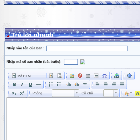
Trả lời nhanh
Nhập vào tên của bạn:
Nhập mã số xác nhận (bắt buộc):
Mã HTML
Phông
Kích cỡ phông
Phông
Cỡ chữ
Phông
Cỡ chữ