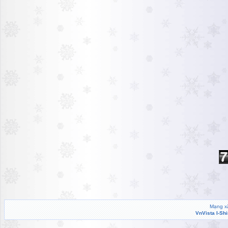
Mạng xã
VnVista I-Sh