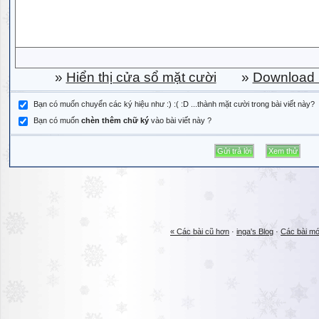
»
Hiển thị cửa sổ mặt cười
»
Download b
Bạn có muốn chuyển các ký hiệu như :) :( :D ...thành mặt cười trong bài viết này?
Bạn có muốn
chèn thêm chữ ký
vào bài viết này ?
« Các bài cũ hơn
·
inga's Blog
·
Các bài mớ