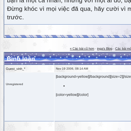
bạn là một cá nhân, nhưng với một ai đó, bạn
Đừng khóc vì mọi việc đã qua, hãy cười vì 
trước.
« Các bài cũ hơn
·
inga's Blog
·
Các bài mớ
Bình luận
Guest_vinh_*
Nov 19 2006, 08:14 AM
[background=yellow][/background][size=2][/size
Unregistered
[color=yellow][/color]