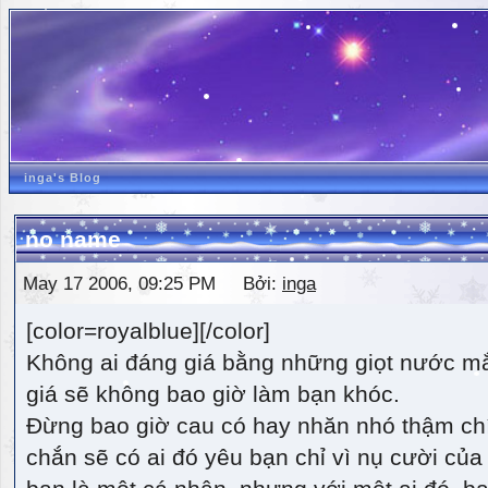
inga's Blog
no name
May 17 2006, 09:25 PM Bởi:
inga
[color=royalblue][/color]
Không ai đáng giá bằng những giọt nước m
giá sẽ không bao giờ làm bạn khóc.
Đừng bao giờ cau có hay nhăn nhó thậm ch
chắn sẽ có ai đó yêu bạn chỉ vì nụ cười của 