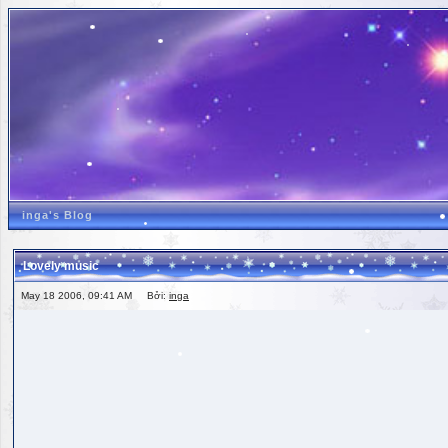
inga's Blog
Lovely music
May 18 2006, 09:41 AM Bởi:
inga