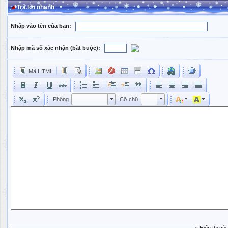
Trả lời nhanh
Nhập vào tên của bạn:
Nhập mã số xác nhận (bắt buộc):
Mã HTML
Phông
Kích cỡ phông
Phông
Cỡ chữ
Phông
Cỡ chữ