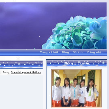
Mạng xã hội
Blog
Sổ ảnh
Đăng nhập
Thông tin cá nhân
Trong:
Something about life/love