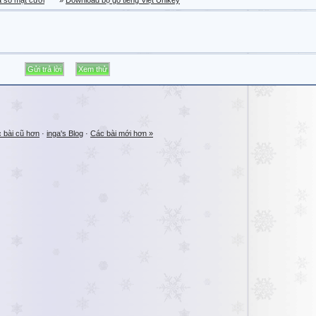
a sổ mặt cười
»
Download bộ gõ tiếng Việt Unikey
 bài cũ hơn
·
inga's Blog
·
Các bài mới hơn »