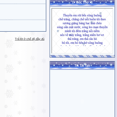
(♥ Góc Thơ ♥)
Trả lời ở chế độ đầy đủ
Tik Tik Tak