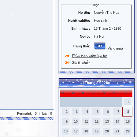
inga
Họ tên:
Nguyễn Thu Nga
Nghề nghiệp:
Học sinh
Sinh nhật:
:
13 Tháng 2 - 1990
Nơi ở:
Hà Nội
Trạng thái:
(Vắng mặt)
Thêm vào nhóm bạn bè
Gửi tin nhắn
«
Tháng 8 2026
»
C
H
B
T
N
S
B
1
2
3
4
5
6
7
8
Permalink
|
Bình luận: 0
9
10
11
12
13
14
15
16
17
18
19
20
21
22