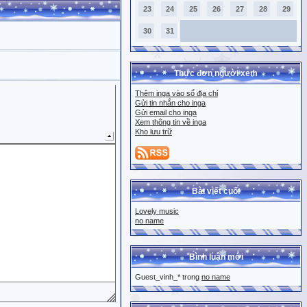
23
24
25
26
27
28
29
30
31
Thực đơn người xem
Thêm inga vào sổ địa chỉ
Gửi tin nhắn cho inga
Gửi email cho inga
Xem thông tin về inga
Kho lưu trữ
Bài viết cuối
Lovely music
no name
Bình luận mới
Guest_vinh_* trong
no name