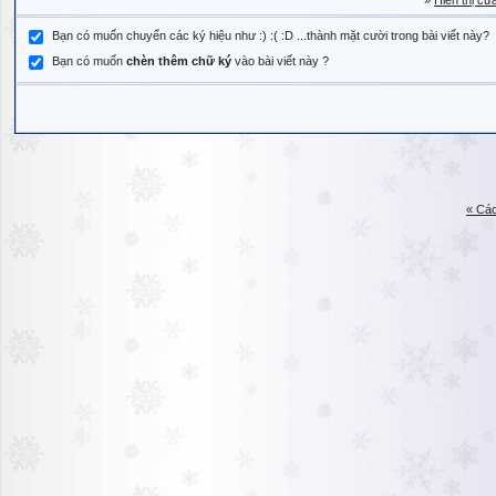
»
Hiển thị cử
Bạn có muốn chuyển các ký hiệu như :) :( :D ...thành mặt cười trong bài viết này?
Bạn có muốn
chèn thêm chữ ký
vào bài viết này ?
« Các