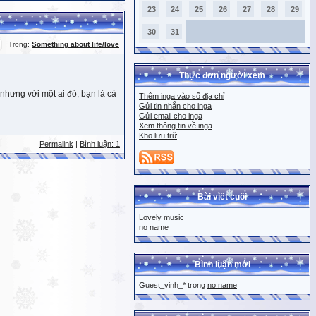
23
24
25
26
27
28
29
30
31
Trong:
Something about life/love
Thực đơn người xem
nhưng với một ai đó, bạn là cả
Thêm inga vào sổ địa chỉ
Gửi tin nhắn cho inga
Gửi email cho inga
Xem thông tin về inga
Kho lưu trữ
Permalink
|
Bình luận: 1
Bài viết cuối
Lovely music
no name
Bình luận mới
Guest_vinh_* trong
no name