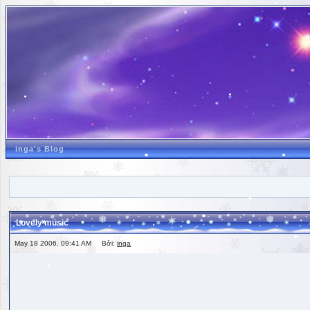
inga's Blog
Lovely music
May 18 2006, 09:41 AM Bởi:
inga