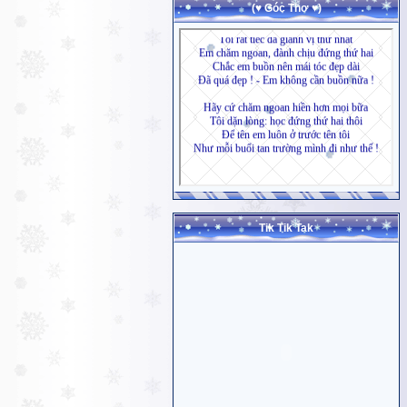
(♥ Góc Thơ ♥)
Tik Tik Tak