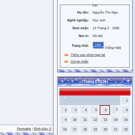
inga
Họ tên:
Nguyễn Thu Nga
Nghề nghiệp:
Học sinh
Sinh nhật:
13 Tháng 2 - 1990
Nơi ở:
Hà Nội
Trạng thái:
(Vắng mặt)
Thêm vào nhóm bạn bè
Gửi tin nhắn
«
Tháng 8 2026
»
C
H
B
T
N
S
B
1
2
3
4
5
6
7
8
9
10
11
12
13
14
15
Permalink
|
Bình luận: 0
16
17
18
19
20
21
22