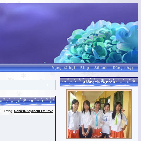
Mạng xã hội
Blog
Sổ ảnh
Đăng nhập
Thông tin cá nhân
Trong:
Something about life/love