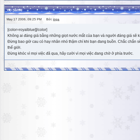
no name
May 17 2006, 09:25 PM Bởi:
inga
[color=royalblue][/color]
Không ai đáng giá bằng những giọt nước mắt của bạn và người đáng giá sẽ k
Đừng bao giờ cau có hay nhăn nhó thậm chí khi bạn đang buồn. Chắc chắn sẽ có
thế giới.
Đừng khóc vì mọi việc đã qua, hãy cười vì mọi việc đang chờ ở phía trước.