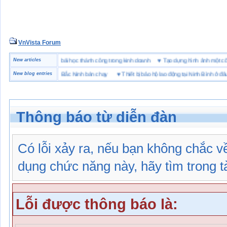
VnVista Forum
ặc biệt” của Microsoft
New articles
♥
4 bài học thành công trong kinh doanh
♥
Tạo dựng hình ảnh mộ
hiệu giày bảo hộ tại Bắc Ninh bán chạy
New blog entries
♥
Thiết bị bảo hộ lao động tại Ninh Bình ở đâu
Thông báo từ diễn đàn
Có lỗi xảy ra, nếu bạn không chắc 
dụng chức năng này, hãy tìm trong tài
Lỗi được thông báo là: