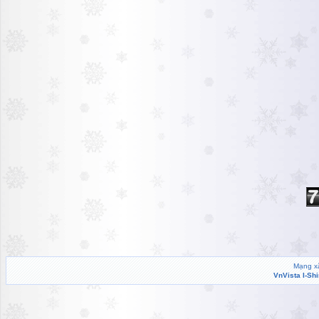
Mạng xã
VnVista I-Sh