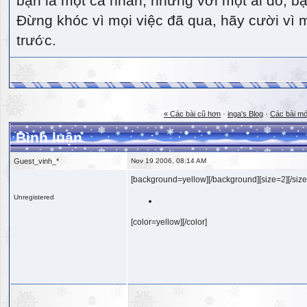
bạn là một cá nhân, nhưng với một ai đó, bạn
Đừng khóc vì mọi việc đã qua, hãy cười vì 
trước.
« Các bài cũ hơn
·
inga's Blog
·
Các bài mớ
Bình luận
Guest_vinh_*
Nov 19 2006, 08:14 AM
[background=yellow][/background][size=2][/size
Unregistered
[color=yellow][/color]