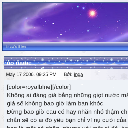
inga's Blog
no name
May 17 2006, 09:25 PM Bởi:
inga
[color=royalblue][/color]
Không ai đáng giá bằng những giọt nước m
giá sẽ không bao giờ làm bạn khóc.
Đừng bao giờ cau có hay nhăn nhó thậm ch
chắn sẽ có ai đó yêu bạn chỉ vì nụ cười của 