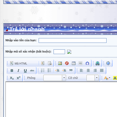
Trả lời nhanh
Nhập vào tên của bạn:
Nhập mã số xác nhận (bắt buộc):
Mã HTML
Phông
Kích cỡ phông
Phông
Cỡ chữ
Phông
Cỡ chữ