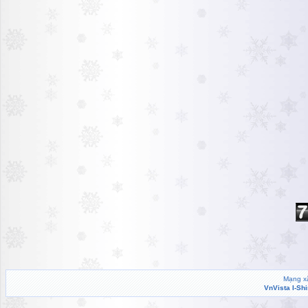
Mạng xã
VnVista I-Sh