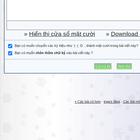
»
Hiển thị cửa sổ mặt cười
»
Download b
Bạn có muốn chuyển các ký hiệu như :) :( :D ...thành mặt cười trong bài viết này?
Bạn có muốn
chèn thêm chữ ký
vào bài viết này ?
« Các bài cũ hơn
·
inga's Blog
·
Các bài mớ