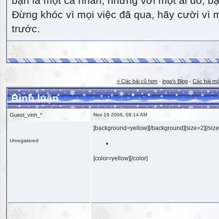
bạn là một cá nhân, nhưng với một ai đó, bạn
Đừng khóc vì mọi việc đã qua, hãy cười vì 
trước.
« Các bài cũ hơn
·
inga's Blog
·
Các bài mớ
Bình luận
Guest_vinh_*
Nov 19 2006, 08:14 AM
[background=yellow][/background][size=2][/size
Unregistered
[color=yellow][/color]