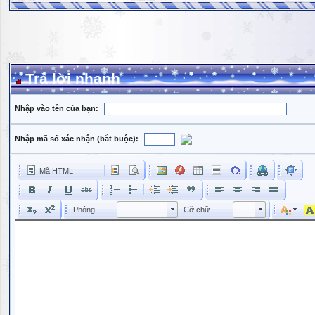
Trả lời nhanh
Nhập vào tên của bạn:
Nhập mã số xác nhận (bắt buộc):
Mã HTML
Phông
Kích cỡ phông
Phông
Cỡ chữ
Phông
Cỡ chữ