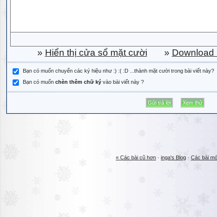
»
Hiển thị cửa sổ mặt cười
»
Download b
Bạn có muốn chuyển các ký hiệu như :) :( :D ...thành mặt cười trong bài viết này?
Bạn có muốn
chèn thêm chữ ký
vào bài viết này ?
« Các bài cũ hơn
·
inga's Blog
·
Các bài mớ