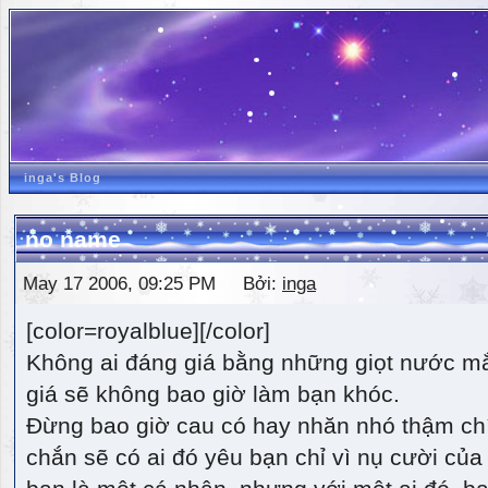
inga's Blog
no name
May 17 2006, 09:25 PM Bởi:
inga
[color=royalblue][/color]
Không ai đáng giá bằng những giọt nước m
giá sẽ không bao giờ làm bạn khóc.
Đừng bao giờ cau có hay nhăn nhó thậm ch
chắn sẽ có ai đó yêu bạn chỉ vì nụ cười của 