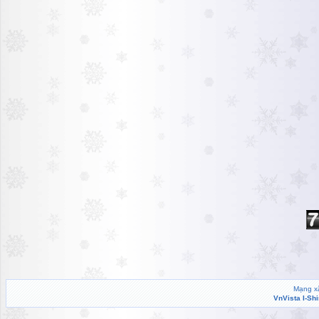
Mạng xã
VnVista I-Sh