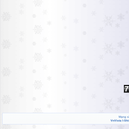
Mạng xã
VnVista I-Sh