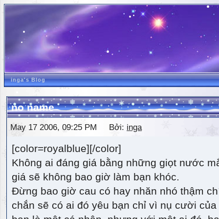
inga's Blog
no name
May 17 2006, 09:25 PM Bởi:
inga
[color=royalblue][/color]
Không ai đáng giá bằng những giọt nước m
giá sẽ không bao giờ làm bạn khóc.
Đừng bao giờ cau có hay nhăn nhó thậm ch
chắn sẽ có ai đó yêu bạn chỉ vì nụ cười của 