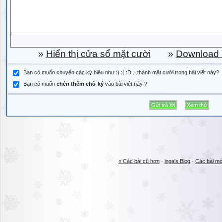
»
Hiển thị cửa sổ mặt cười
»
Download b
Bạn có muốn chuyển các ký hiệu như :) :( :D ...thành mặt cười trong bài viết này?
Bạn có muốn
chèn thêm chữ ký
vào bài viết này ?
« Các bài cũ hơn
·
inga's Blog
·
Các bài mớ