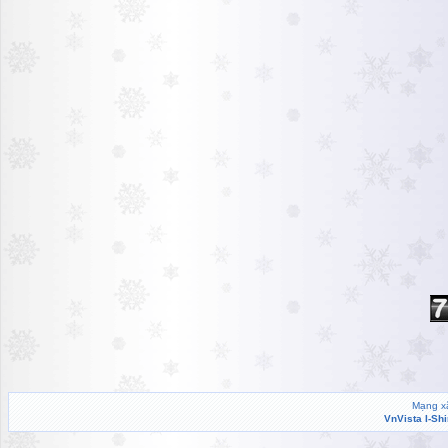
Mạng xã
VnVista I-Sh