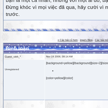
bạn là một cá nhân, nhưng với một ai đó, bạn
Đừng khóc vì mọi việc đã qua, hãy cười vì 
trước.
« Các bài cũ hơn
·
inga's Blog
·
Các bài mớ
Bình luận
Guest_vinh_*
Nov 19 2006, 08:14 AM
[background=yellow][/background][size=2][/size
Unregistered
[color=yellow][/color]