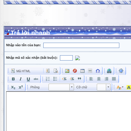
Trả lời nhanh
Nhập vào tên của bạn:
Nhập mã số xác nhận (bắt buộc):
Mã HTML
Phông
Kích cỡ phông
Phông
Cỡ chữ
Phông
Cỡ chữ