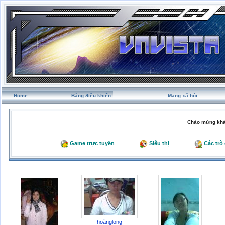
Home
Bảng điều khiển
Mạng xã hội
Chào mừng khá
Game trực tuyến
Siêu thị
Các trò
hoànglong