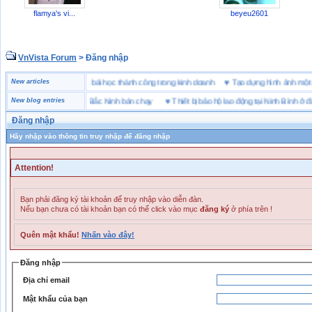
flamya's vi...
beyeu2601
VnVista Forum
> Đăng nhập
 “đặc biệt” của Microsoft
New articles
♥
4 bài học thành công trong kinh doanh
♥
Tạo dựng hình ảnh
hiệu giày bảo hộ tại Bắc Ninh bán chạy
New blog entries
♥
Thiết bị bảo hộ lao động tại Ninh Bình ở đâu
Đăng nhập
Hãy nhập vào thông tin truy nhập để đăng nhập
Attention!
Bạn phải đăng ký tài khoản để truy nhập vào diễn đàn.
Nếu bạn chưa có tài khoản bạn có thể click vào mục
đăng ký
ở phía trên !
Quên mật khẩu!
Nhấn vào đây!
Đăng nhập
Địa chỉ email
Mật khẩu của bạn