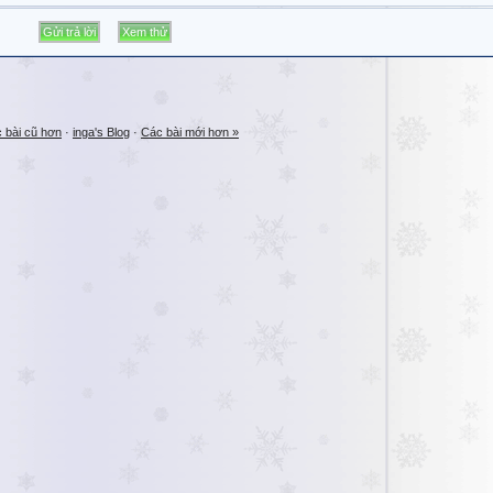
 bài cũ hơn
·
inga's Blog
·
Các bài mới hơn »