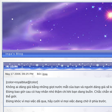
inga's Blog
no name
May 17 2006, 09:25 PM Bởi:
inga
[color=royalblue][/color]
Không ai đáng giá bằng những giọt nước mắt của bạn và người đáng giá sẽ k
Đừng bao giờ cau có hay nhăn nhó thậm chí khi bạn đang buồn. Chắc chắn sẽ có
thế giới.
Đừng khóc vì mọi việc đã qua, hãy cười vì mọi việc đang chờ ở phía trước.