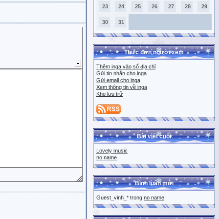
23
24
25
26
27
28
29
30
31
Thực đơn người xem
Thêm inga vào sổ địa chỉ
Gửi tin nhắn cho inga
Gửi email cho inga
Xem thông tin về inga
Kho lưu trữ
Bài viết cuối
Lovely music
no name
Bình luận mới
Guest_vinh_* trong
no name