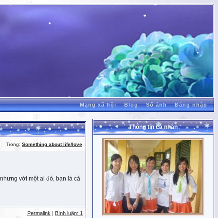
Mạng xã hội
Blog
Sổ ảnh
Đăng nhập
Thông tin cá nhân
Trong:
Something about life/love
nhưng với một ai đó, bạn là cả
Permalink
|
Bình luận: 1