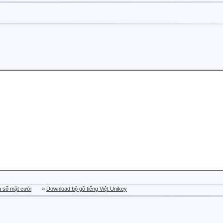
a sổ mặt cười
»
Download bộ gõ tiếng Việt Unikey