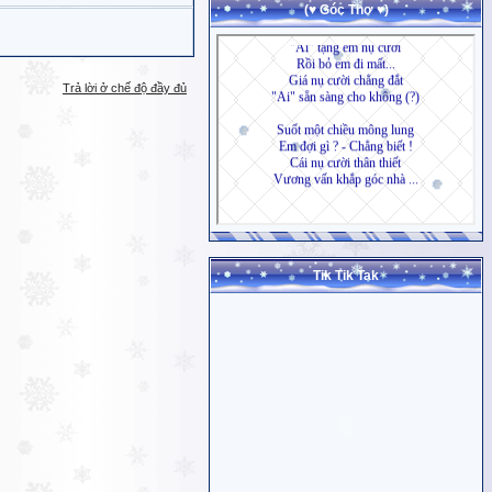
(♥ Góc Thơ ♥)
Trả lời ở chế độ đầy đủ
Tik Tik Tak