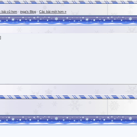
 bài cũ hơn
·
inga's Blog
·
Các bài mới hơn »
]