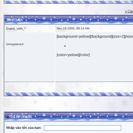
« Các
Bình luận
Guest_vinh_*
Nov 19 2006, 08:14 AM
[background=yellow][/background][size=2][/size
Unregistered
[color=yellow][/color]
Trả lời nhanh
Nhập vào tên của bạn: