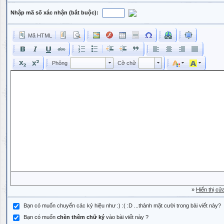
Nhập mã số xác nhận (bắt buộc):
Mã HTML
Phông
Kích cỡ phông
Phông
Cỡ chữ
Phông
Cỡ chữ
»
Hiển thị cử
Bạn có muốn chuyển các ký hiệu như :) :( :D ...thành mặt cười trong bài viết này?
Bạn có muốn
chèn thêm chữ ký
vào bài viết này ?