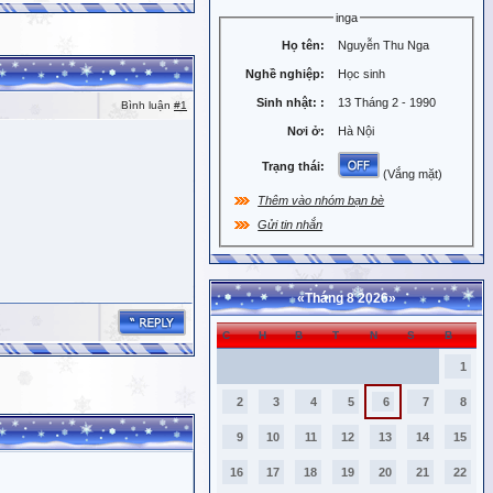
inga
Họ tên:
Nguyễn Thu Nga
Nghề nghiệp:
Học sinh
Sinh nhật:
:
13 Tháng 2 - 1990
Bình luận
#1
Nơi ở:
Hà Nội
Trạng thái:
(Vắng mặt)
Thêm vào nhóm bạn bè
Gửi tin nhắn
«
Tháng 8 2026
»
C
H
B
T
N
S
B
1
2
3
4
5
6
7
8
9
10
11
12
13
14
15
16
17
18
19
20
21
22