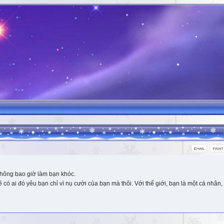
hông bao giờ làm bạn khóc.
 ai đó yêu bạn chỉ vì nụ cười của bạn mà thôi. Với thế giới, bạn là một cá nhân, 