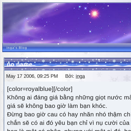
inga's Blog
no name
May 17 2006, 09:25 PM Bởi:
inga
[color=royalblue][/color]
Không ai đáng giá bằng những giọt nước m
giá sẽ không bao giờ làm bạn khóc.
Đừng bao giờ cau có hay nhăn nhó thậm ch
chắn sẽ có ai đó yêu bạn chỉ vì nụ cười của 