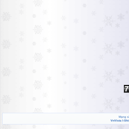
Mạng xã
VnVista I-Sh