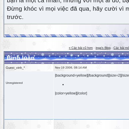
bạn là một cá nhân, nhưng với một ai đó, bạn
Đừng khóc vì mọi việc đã qua, hãy cười vì 
trước.
« Các bài cũ hơn
·
inga's Blog
·
Các bài mớ
Bình luận
Guest_vinh_*
Nov 19 2006, 08:14 AM
[background=yellow][/background][size=2][/size
Unregistered
[color=yellow][/color]