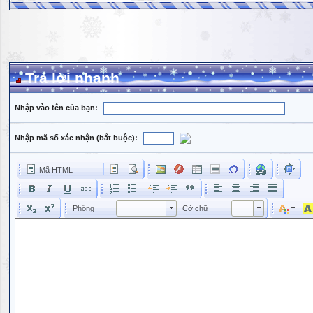
Trả lời nhanh
Nhập vào tên của bạn:
Nhập mã số xác nhận (bắt buộc):
Mã HTML
Phông
Kích cỡ phông
Phông
Cỡ chữ
Phông
Cỡ chữ