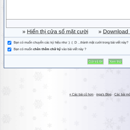
»
Hiển thị cửa sổ mặt cười
»
Download b
Bạn có muốn chuyển các ký hiệu như :) :( :D ...thành mặt cười trong bài viết này?
Bạn có muốn
chèn thêm chữ ký
vào bài viết này ?
« Các bài cũ hơn
·
inga's Blog
·
Các bài mớ