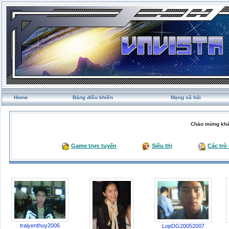
Home
Bảng điều khiển
Mạng xã hội
Chào mừng khá
Game trực tuyến
Siêu thị
Các trò
traiyenthuy2006
LopDG20052007