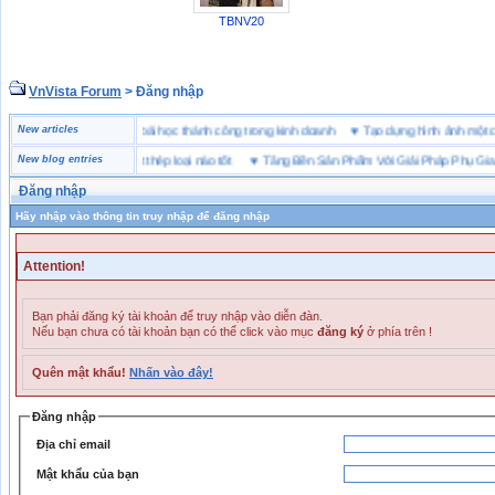
TBNV20
VnVista Forum
> Đăng nhập
“đặc biệt” của Microsoft
New articles
♥
4 bài học thành công trong kinh doanh
♥
Tạo dựng hình ảnh m
ảo hộ lót Kevlar và lót thép loại nào tốt
New blog entries
♥
Tăng Bền Sản Phẩm Với Giải Pháp Phụ Gia Nh
Đăng nhập
Hãy nhập vào thông tin truy nhập để đăng nhập
Attention!
Bạn phải đăng ký tài khoản để truy nhập vào diễn đàn.
Nếu bạn chưa có tài khoản bạn có thể click vào mục
đăng ký
ở phía trên !
Quên mật khẩu!
Nhấn vào đây!
Đăng nhập
Địa chỉ email
Mật khẩu của bạn