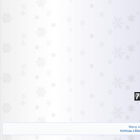
Mạng xã
VnVista I-Sh