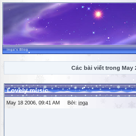
inga's Blog
Các bài viết trong May
Lovely music
May 18 2006, 09:41 AM Bởi:
inga