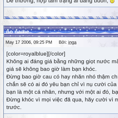
Dễ thương, hợp tâm trạng ai đang buồn,
no name
May 17 2006, 09:25 PM Bởi:
inga
[color=royalblue][/color]
Không ai đáng giá bằng những giọt nước m
giá sẽ không bao giờ làm bạn khóc.
Đừng bao giờ cau có hay nhăn nhó thậm ch
chắn sẽ có ai đó yêu bạn chỉ vì nụ cười của 
bạn là một cá nhân, nhưng với một ai đó, bạn
Đừng khóc vì mọi việc đã qua, hãy cười vì 
trước.