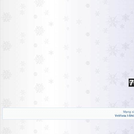
Mạng xã
VnVista I-Sh