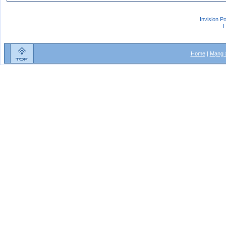
Invision P
L
Home
|
Mạng x