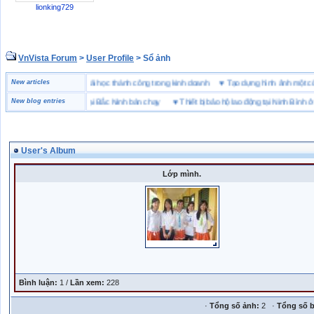
lionking729
VnVista Forum
>
User Profile
> Sổ ảnh
đặc biệt” của Microsoft
New articles
♥
4 bài học thành công trong kinh doanh
♥
Tạo dựng hình ảnh mộ
ng hiệu giày bảo hộ tại Bắc Ninh bán chạy
New blog entries
♥
Thiết bị bảo hộ lao động tại Ninh Bình ở đâu
User's Album
Lớp mình.
Bình luận:
1 /
Lần xem:
228
·
Tổng số ảnh:
2 ·
Tổng số b