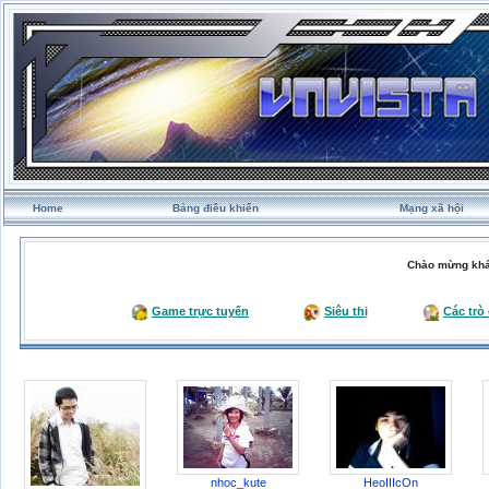
Home
Bảng điều khiển
Mạng xã hội
Chào mừng khá
Game trực tuyến
Siêu thị
Các trò
nhoc_kute
HeoIIIcOn