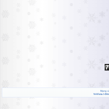
Mạng xã
VnVista I-Sh