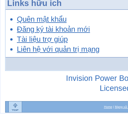
Links hữu ích
Quên mật khẩu
Đăng ký tài khoản mới
Tài liệu trợ giúp
Liên hệ với quản trị mạng
Invision Power Bo
License
Home
|
Mạng xã 