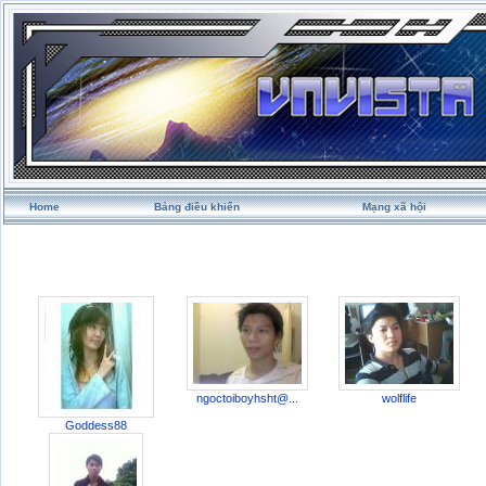
Home
Bảng điều khiển
Mạng xã hội
ngoctoiboyhsht@...
wolflife
Goddess88