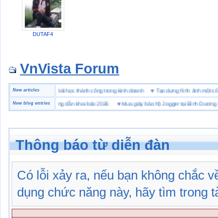
DUTAF4
VnVista Forum
ặc biệt” của Microsoft
New articles
♥
4 bài học thành công trong kinh doanh
♥
Tạo dựng hình ảnh mộ
 hải quan là gì? Hướng dẫn khai báo 2026
New blog entries
♥
Mua giày bảo hộ Jogger tại Bình Dương ở đâu
Thông báo từ diễn đàn
Có lỗi xảy ra, nếu bạn không chắc 
dụng chức năng này, hãy tìm trong tài